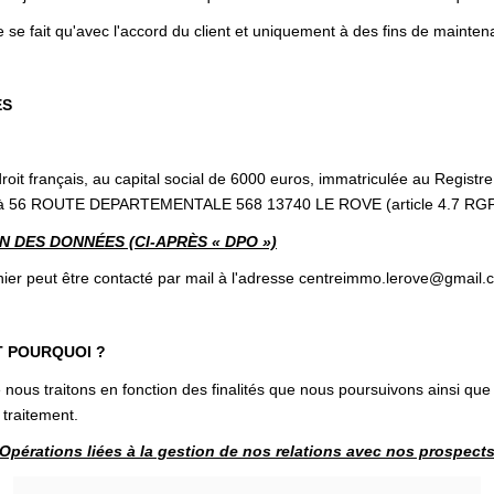
 se fait qu'avec l'accord du client et uniquement à des fins de mainten
ES
oit français, au capital social de 6000 euros, immatriculée au Regis
sé à 56 ROUTE DEPARTEMENTALE 568 13740 LE ROVE (article 4.7 RG
 DES DONNÉES (CI-APRÈS « DPO »)
 peut être contacté par mail à l'adresse centreimmo.lerove@gmail.
T POURQUOI ?
nous traitons en fonction des finalités que nous poursuivons ainsi que
 traitement.
Opérations liées à la gestion de nos relations avec nos prospect