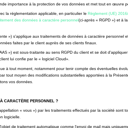
de importance à la protection de vos données et met tout en œuvre po
 la réglementation applicable, en particulier le
Règlement (UE) 2016/
traitement des données à caractère personnel
(ci-après « RGPD ») et à l
nte ») s'applique aux traitements de données à caractère personnel effe
nnées faites par le client auprès de ses clients finaux.
SAAS ») est sous-traitante au sens RGPD du client et se doit d'appliquer
client lui confie par le « logiciel Cloud».
ique à tout moment, notamment pour tenir compte des éventuelles évoluti
par tout moyen des modifications substantielles apportées à la Présen
aitons vos données.
 À CARACTÈRE PERSONNEL ?
pellation « vous ») par les traitements effectués par la société sont 
n logicielle.
 l'objet de traitement automatique comme l'envoi de mail mais uniqueme