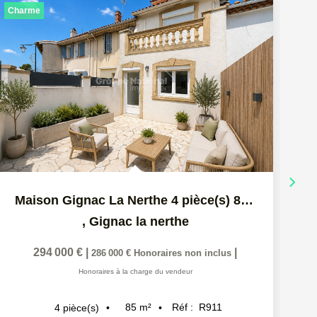
Charme
Maison Gignac La Nerthe 4 pièce(s) 85 m2
,
Gignac la nerthe
294 000 €
|
|
286 000 €
Honoraires non inclus
Honoraires à la charge du vendeur
85
m²
Réf :
R911
4
pièce(s)