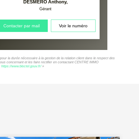
DESMERO Anthony
,
Gérant
Contacter par mail
Voir le numéro
r la durée nécessaire à la gestion de la relation client dans le respect des
s vous concernant et les faire rectifier en contactant CENTRE IMMO
:
https://www.bloctel.gouv.fr/
»