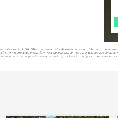
r informatisé par CENTRE IMMO pour gérer votre demande de contact. Elles sont conservées pou
t à la loi « informatique et libertés », vous pouvez exercer votre droit d'accès aux donnée
position au démarchage téléphonique « Bloctel », sur laquelle vous pouvez vous inscrire ici 