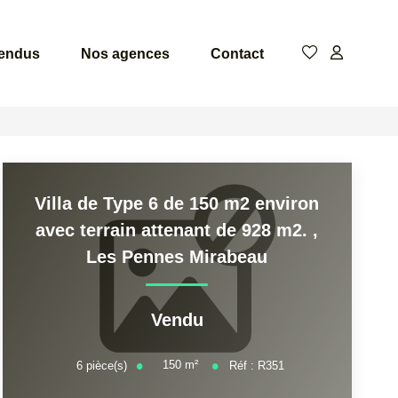
vendus
Nos agences
Contact
Villa de Type 6 de 150 m2 environ
avec terrain attenant de 928 m2.
,
Les Pennes Mirabeau
Vendu
150
m²
6
pièce(s)
Réf :
R351