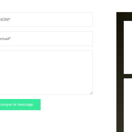
NOM*
email*
nvoyer le message