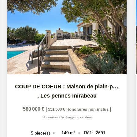
COUP DE COEUR : Maison de plain-pied + T2 indépendant sur...
,
Les pennes mirabeau
580 000 €
|
|
551 500 €
Honoraires non inclus
Honoraires à la charge du vendeur
140
m²
Réf :
2691
5
pièce(s)