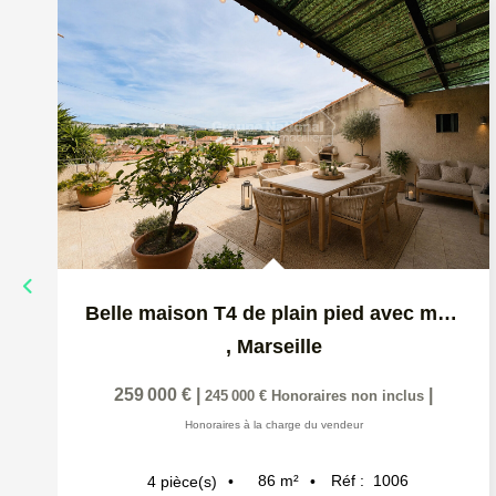
Belle maison T4 de plain pied avec magnifique terrasse de...
,
Marseille
259 000 €
|
|
245 000 €
Honoraires non inclus
Honoraires à la charge du vendeur
86
m²
Réf :
1006
4
pièce(s)