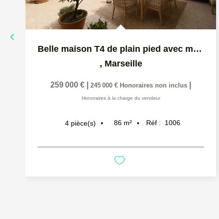
Belle maison T4 de plain pied avec magnifique terrasse de...
,
Marseille
259 000 €
|
|
245 000 €
Honoraires non inclus
Honoraires à la charge du vendeur
86
m²
Réf :
1006
4
pièce(s)