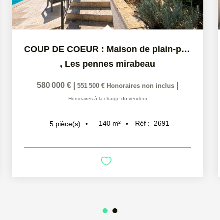
COUP DE COEUR : Maison de plain-pied + T2 indépendant sur...
,
Les pennes mirabeau
580 000 €
|
|
551 500 €
Honoraires non inclus
Honoraires à la charge du vendeur
140
m²
Réf :
2691
5
pièce(s)