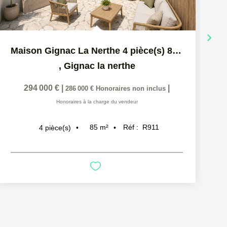
Maison Gignac La Nerthe 4 pièce(s) 85 m2
,
Gignac la nerthe
294 000 €
|
|
286 000 €
Honoraires non inclus
Honoraires à la charge du vendeur
85
m²
Réf :
R911
4
pièce(s)