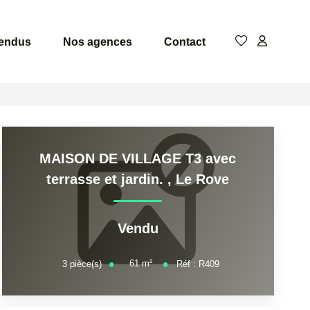
vendus
Nos agences
Contact
MAISON DE VILLAGE T3 avec
terrasse et jardin.
,
Le Rove
Vendu
61
m²
3
pièce(s)
Réf :
R409