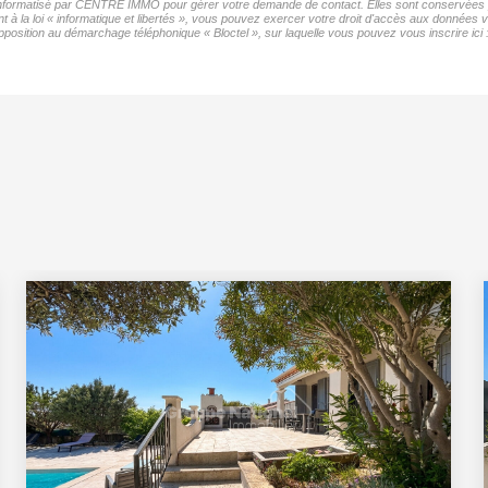
r informatisé par CENTRE IMMO pour gérer votre demande de contact. Elles sont conservées pou
t à la loi « informatique et libertés », vous pouvez exercer votre droit d'accès aux donnée
position au démarchage téléphonique « Bloctel », sur laquelle vous pouvez vous inscrire ici 