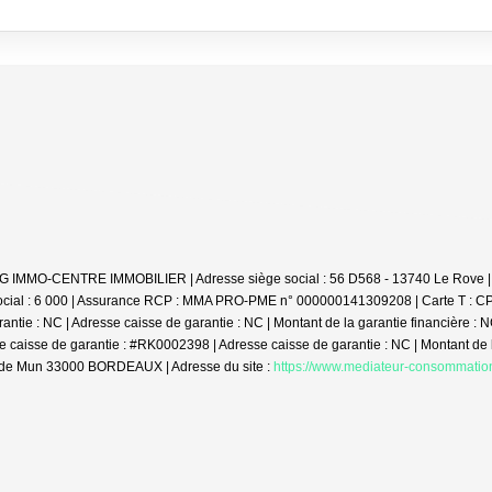
JDG IMMO-CENTRE IMMOBILIER | Adresse siège social : 56 D568 - 13740 Le Rove |
l social : 6 000 | Assurance RCP : MMA PRO-PME n° 000000141309208 |
Carte T : C
garantie : NC | Adresse caisse de garantie : NC | Montant de la garantie financière
de caisse de garantie : #RK0002398 | Adresse caisse de garantie : NC | Montant de
de Mun 33000 BORDEAUX | Adresse du site :
https://www.mediateur-consommatio