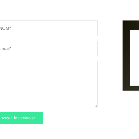
NOM*
email*
nvoyer le message