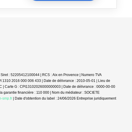
 Siret : 52205412100044 | RCS : Aix en Provence | Numero TVA
PI 1310 2016 000 006 433 | Date de délivrance : 2010-05-01 | Lieu de
 : NC | Carte G : CPI13102026000000003 | Date de délivrance : 0000-00-00
 la garantie financière : 110 000 | Nom du médiateur : SOCIETE
n-smp.fr
| Date d'obtention du label : 24/06/2026
Entreprise juridiquement