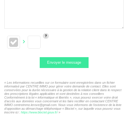
Envoyer le message
« Les informations recueillies sur ce formulaire sont enregistrées dans un fichier
informatisé par CENTRE IMMO pour gérer votre demande de contact. Elles sont
conservées pour la durée nécessaire à la gestion de la relation client dans le respect
des prescriptions légales applicables et sont destinées à nos conseillers
Conformément à la loi « informatique et libertés », vous pouvez exercer votre droit
d'accès aux données vous concernant et les faire rectifier en contactant CENTRE
IMMO centreimmo.lerove@gmail.com. Nous vous informons de l'existence de la liste
d'opposition au démarchage téléphonique « Bloctel », sur laquelle vous pouvez vous
inscrire ici :
https://www.bloctel.gouv.fr/
»