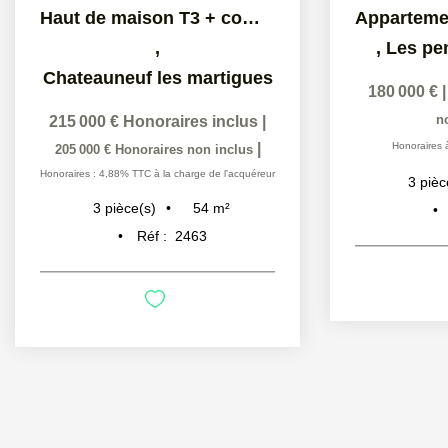
Haut de maison T3 + combles aménagés - Chateauneuf Les...
,
,
Les pe
Chateauneuf les martigues
180 000 €
n
215 000 €
Honoraires inclus
|
|
Honoraires 
205 000 €
Honoraires non inclus
Honoraires : 4,88% TTC à la charge de l'acquéreur
3
pièc
54
m²
3
pièce(s)
Réf :
2463