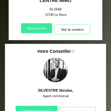
CENTRE IMMO
56 D568
13740
Le Rove
Nous écrire
Voir le numéro
Votre Conseiller :
SILVESTRE Nicolas
,
Agent commercial
Contacter par mail