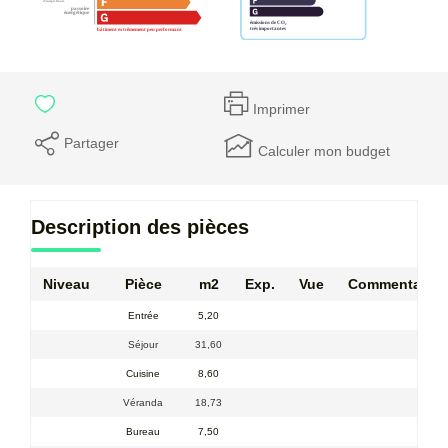
Imprimer
Partager
Calculer mon budget
Description des pièces
Niveau
Pièce
m2
Exp.
Vue
Commentaire
Entrée
5,20
Séjour
31,60
Cuisine
8,60
Véranda
18,73
Bureau
7,50