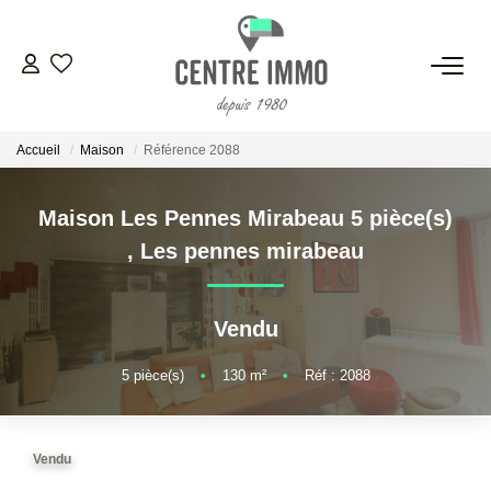
VENTES
Accueil
Maison
Référence 2088
LOCATIONS
Maison Les Pennes Mirabeau 5 pièce(s)
GESTION
,
Les pennes mirabeau
ESTIMATION
Vendu
NOS BIENS VENDUS
5
pièce(s)
•
130
m²
•
Réf : 2088
NOS AGENCES
Vendu