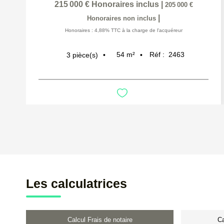
215 000 €
Honoraires inclus
|
205 000 €
|
Honoraires non inclus
Honoraires : 4,88% TTC à la charge de l'acquéreur
54
m²
Réf :
2463
3
pièce(s)
Les calculatrices
Calcul Frais de notaire
Ca