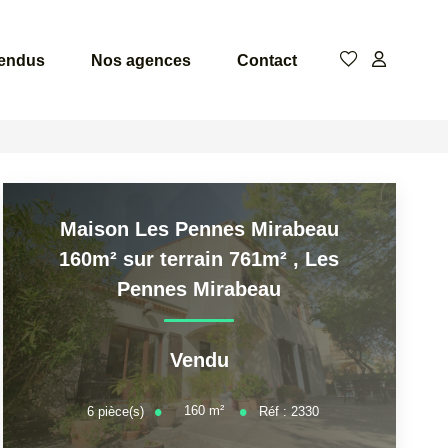
vendus
Nos agences
Contact
Maison Les Pennes Mirabeau
160m² sur terrain 761m²
,
Les
Pennes Mirabeau
Vendu
160
m²
6
pièce(s)
Réf :
2330