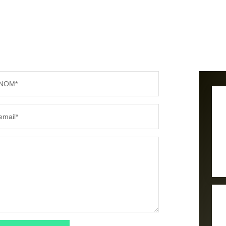
NOM*
email*