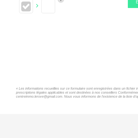
E
« Les informations recueillies sur ce formulaire sont enregistrées dans un fichie
prescriptions légales applicables et sont destinées à nos conseillers Conformémen
centreimmo.lerove@gmail.com. Nous vous informons de l'existence de la liste d'op