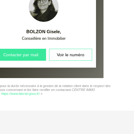
BOLZON Gisele
,
Conseillère en Immobilier
Contacter par mail
Voir le numéro
r la durée nécessaire à la gestion de la relation client dans le respect des
s vous concernant et les faire rectifier en contactant CENTRE IMMO
:
https://www.bloctel.gouv.fr/
»