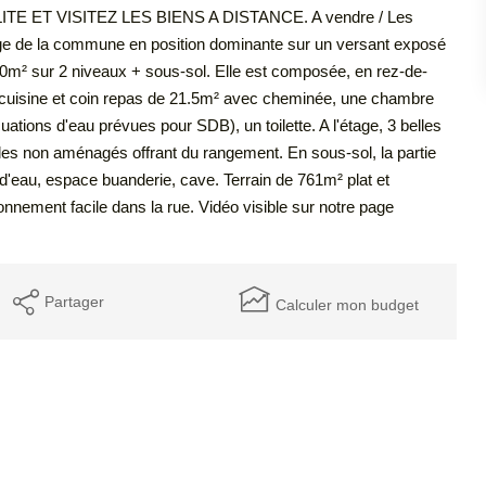
T VISITEZ LES BIENS A DISTANCE. A vendre / Les
lage de la commune en position dominante sur un versant exposé
160m² sur 2 niveaux + sous-sol. Elle est composée, en rez-de-
², cuisine et coin repas de 21.5m² avec cheminée, une chambre
ations d'eau prévues pour SDB), un toilette. A l'étage, 3 belles
les non aménagés offrant du rangement. En sous-sol, la partie
'eau, espace buanderie, cave. Terrain de 761m² plat et
ionnement facile dans la rue. Vidéo visible sur notre page
Partager
Calculer mon budget