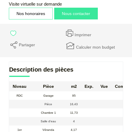
Visite virtuelle sur demande
Nos honoraires
Nous contacter
Imprimer
Partager
Calculer mon budget
Description des pièces
Niveau
Pièce
m2
Exp.
Vue
Comment
RDC
Garage
95
Pièce
16,43
Chambre 1
11,73
Salle d'eau
4
1er
Véranda
4,17