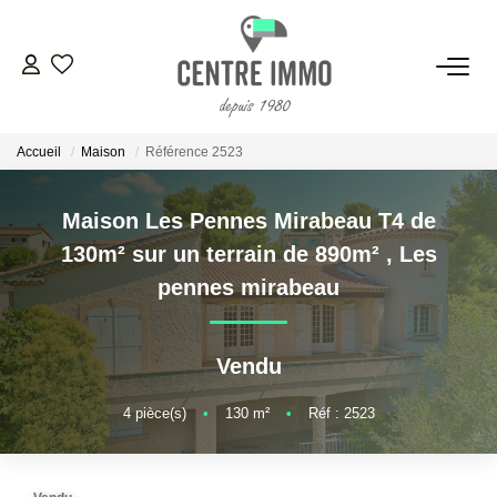
VENTES
Accueil
Maison
Référence 2523
LOCATIONS
Maison Les Pennes Mirabeau T4 de
GESTION
130m² sur un terrain de 890m²
,
Les
pennes mirabeau
ESTIMATION
Vendu
NOS BIENS VENDUS
4
pièce(s)
•
130
m²
•
Réf : 2523
NOS AGENCES