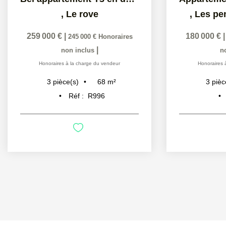
,
Le rove
,
Les pe
259 000 €
|
180 000 €
245 000 €
Honoraires
|
non inclus
n
Honoraires à la charge du vendeur
Honoraires 
68
m²
3
pièce(s)
3
pièc
Réf :
R996