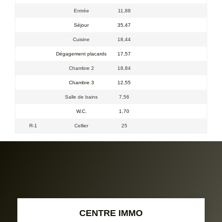
Entrée
11,88
Séjour
35,47
Cuisine
18,44
Dégagement placards
17,57
Chambre 2
18,84
Chambre 3
12,55
Salle de bains
7,56
W.C.
1,70
R-1
Cellier
25
CENTRE IMMO