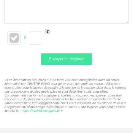
Envoyer le message
« Les informations recueillies sur ce formulaire sont enregistrées dans un fichier
informatisé par CENTRE IMMO pour gérer votre demande de contact. Elles sont
conservées pour la durée nécessaire à la gestion de la relation client dans le respect
des prescriptions légales applicables et sont destinées à nos conseillers
Conformément à la loi « informatique et libertés », vous pouvez exercer votre droit
d'accès aux données vous concernant et les faire rectifier en contactant CENTRE
IMMO centreimmo.lerove@gmail.com. Nous vous informons de l'existence de la liste
d'opposition au démarchage téléphonique « Bloctel », sur laquelle vous pouvez vous
inscrire ici :
https://www.bloctel.gouv.fr/
»