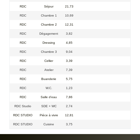
RDC
Séjour
21,73
RDC
Chambre 1
10,69
RDC
Chambre 2
12,31
RDC
Dégagement
3,82
RDC
Dressing
4,85
RDC
Chambre 3
9,04
RDC
Cellier
3,39
RDC
Atelier
7,39
RDC
Buanderie
5,75
RDC
W.C.
1,23
RDC
Salle d'eau
7,86
RDC Studio
SDE + WC
2,74
RDC STUDIO
Pièce à vivre
12,81
RDC STUDIO
Cuisine
3,75