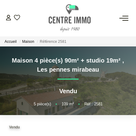
VENTES
Accueil
Maison
Référence 2581
LOCATIONS
Maison 4 pièce(s) 90m² + studio 19m²
,
GESTION
Les pennes mirabeau
ESTIMATION
Vendu
NOS BIENS VENDUS
5
pièce(s)
•
109
m²
•
Réf : 2581
NOS AGENCES
Vendu