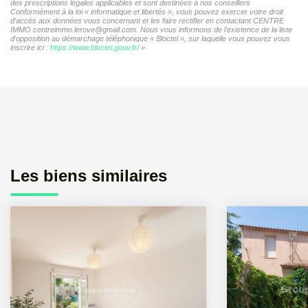
des prescriptions légales applicables et sont destinées à nos conseillers
Conformément à la loi « informatique et libertés », vous pouvez exercer votre droit
d'accès aux données vous concernant et les faire rectifier en contactant CENTRE
IMMO centreimmo.lerove@gmail.com. Nous vous informons de l'existence de la liste
d'opposition au démarchage téléphonique « Bloctel », sur laquelle vous pouvez vous
inscrire ici :
https://www.bloctel.gouv.fr/
»
Les biens similaires