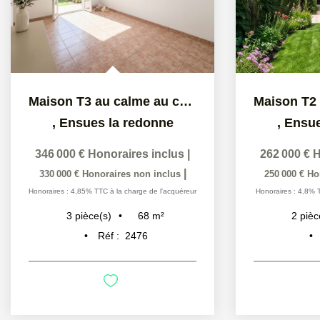
Maison T3 au calme au coeur d'Ensuès-la-Redonne
,
Ensues la redonne
,
Ensue
346 000 €
Honoraires inclus
|
262 000 €
H
|
330 000 €
Honoraires non inclus
250 000 €
Ho
Honoraires : 4,85% TTC à la charge de l'acquéreur
Honoraires : 4,8% 
68
m²
3
pièce(s)
2
pièc
Réf :
2476