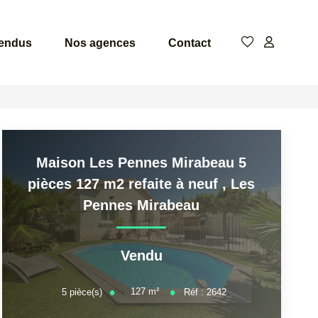
vendus
Nos agences
Contact
Maison Les Pennes Mirabeau 5
pièces 127 m2 refaite à neuf
,
Les
Pennes Mirabeau
Vendu
127
m²
5
pièce(s)
Réf :
2642