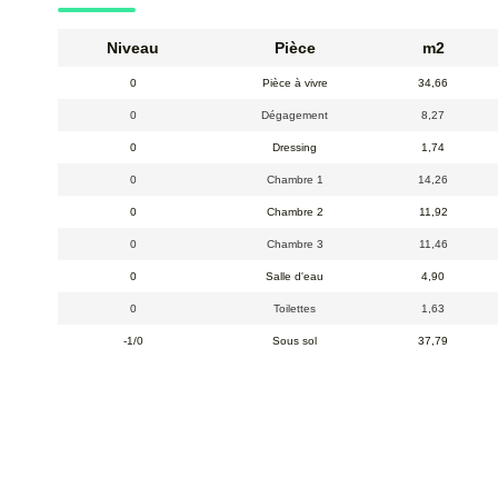
Niveau
Pièce
m2
0
Pièce à vivre
34,66
0
Dégagement
8,27
0
Dressing
1,74
0
Chambre 1
14,26
0
Chambre 2
11,92
0
Chambre 3
11,46
0
Salle d'eau
4,90
0
Toilettes
1,63
-1/0
Sous sol
37,79