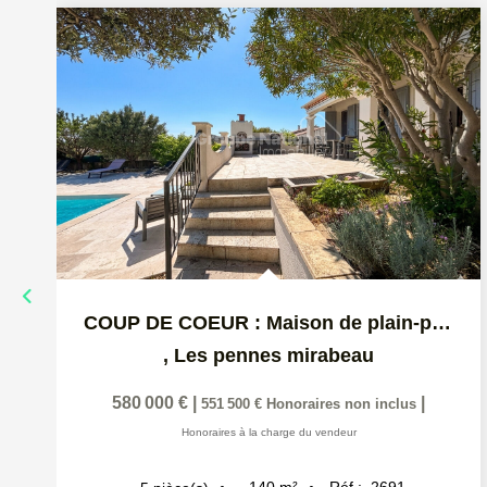
COUP DE COEUR : Maison de plain-pied + T2 indépendant sur...
,
Les pennes mirabeau
580 000 €
|
|
551 500 €
Honoraires non inclus
Honoraires à la charge du vendeur