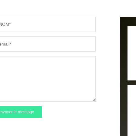
NOM*
email*
nvoyer le message