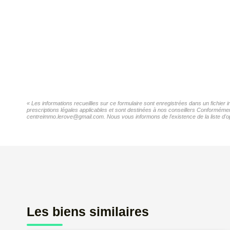
« Les informations recueillies sur ce formulaire sont enregistrées dans un fichie
prescriptions légales applicables et sont destinées à nos conseillers Conformémen
centreimmo.lerove@gmail.com. Nous vous informons de l'existence de la liste d'op
Les biens similaires