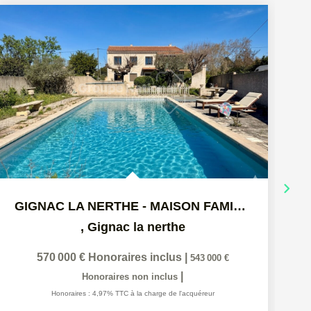
GIGNAC LA NERTHE - MAISON FAMILIALE AVEC PISCINE SUR PLUS...
,
Gignac la nerthe
570 000 €
Honoraires inclus
|
543 000 €
|
Honoraires non inclus
Honoraires : 4,97% TTC à la charge de l'acquéreur