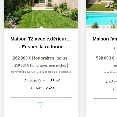
Maison T2 avec extérieur privatif et stationnements, Ensues...
,
Ensues la redonne
,
262 000 €
Honoraires inclus
|
598 000 €
|
250 000 €
Honoraires non inclus
n
Honoraires : 4,8% TTC à la charge de l'acquéreur
Honoraires 
38
m²
2
pièce(s)
4
pièce
Réf :
2523