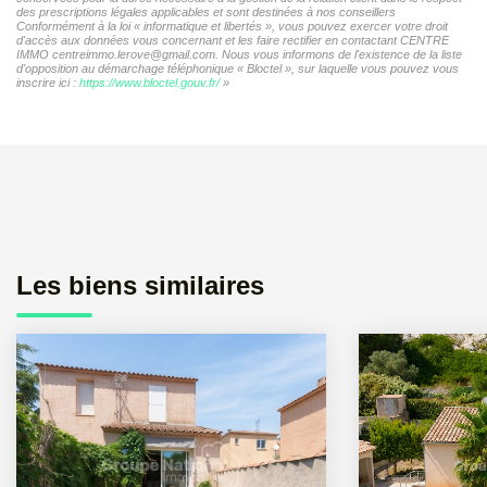
des prescriptions légales applicables et sont destinées à nos conseillers
Conformément à la loi « informatique et libertés », vous pouvez exercer votre droit
d'accès aux données vous concernant et les faire rectifier en contactant CENTRE
IMMO centreimmo.lerove@gmail.com. Nous vous informons de l'existence de la liste
d'opposition au démarchage téléphonique « Bloctel », sur laquelle vous pouvez vous
inscrire ici :
https://www.bloctel.gouv.fr/
»
Les biens similaires