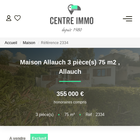
VENTES
Accueil
Maison
Référence 2334
LOCATIONS
Maison Allauch 3 pièce(s) 75 m2
,
GESTION
Allauch
ESTIMATION
355 000 €
honoraires compris
NOS BIENS VENDUS
3
pièce(s)
•
75
m²
•
Réf : 2334
NOS AGENCES
A vendre
Exclusif