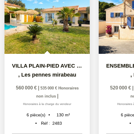
ENSEMBLE IMMOBILIER RÉNOVÉ
,
Le rove
Chateaune
520 000 €
|
500 000 €
Honoraires
|
non inclus
219 000 €
Honoraires à la charge du vendeur
n
Honoraires 
206
m²
6
pièce(s)
Réf :
2507
3
pièc