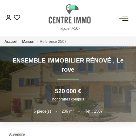
VENTES
Accueil
Maison
Référence 2507
LOCATIONS
ENSEMBLE IMMOBILIER RÉNOVÉ
,
Le
GESTION
rove
ESTIMATION
520 000 €
honoraires compris
NOS BIENS VENDUS
6
pièce(s)
•
206
m²
•
Réf : 2507
NOS AGENCES
A vendre