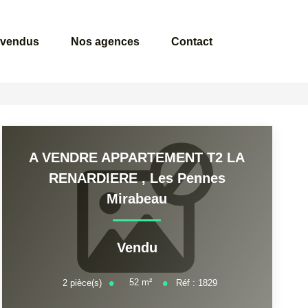
 vendus
Nos agences
Contact
A VENDRE APPARTEMENT T2 LA
RENARDIERE
,
Les Pennes
Mirabeau
Vendu
52
m²
2
pièce(s)
Réf :
1829