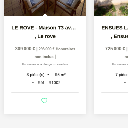
LE ROVE - Maison T3 avec studio indépendant et vue dégagée
,
Le rove
,
Ensue
309 000 €
|
725 000 €
293 000 €
Honoraires
|
non inclus
n
Honoraires à la charge du vendeur
Honoraires 
95
m²
3
pièce(s)
7
pièce
Réf :
R1002