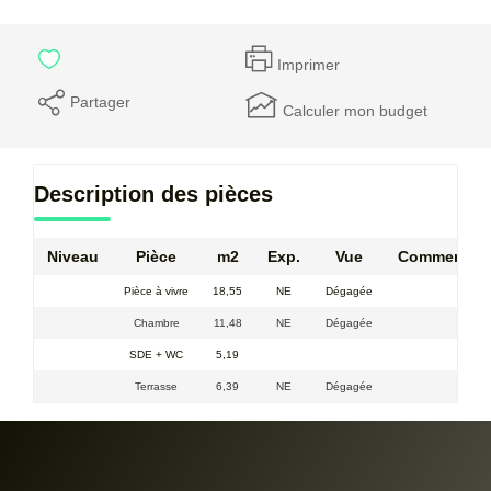
Imprimer
Partager
Calculer mon budget
Description des pièces
Niveau
Pièce
m2
Exp.
Vue
Commentair
Pièce à vivre
18,55
NE
Dégagée
Chambre
11,48
NE
Dégagée
SDE + WC
5,19
Terrasse
6,39
NE
Dégagée