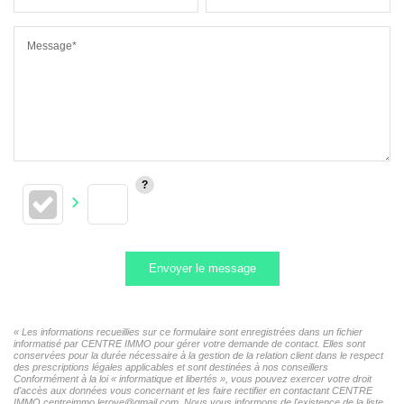
Message*
Envoyer le message
« Les informations recueillies sur ce formulaire sont enregistrées dans un fichier
informatisé par CENTRE IMMO pour gérer votre demande de contact. Elles sont
conservées pour la durée nécessaire à la gestion de la relation client dans le respect
des prescriptions légales applicables et sont destinées à nos conseillers
Conformément à la loi « informatique et libertés », vous pouvez exercer votre droit
d'accès aux données vous concernant et les faire rectifier en contactant CENTRE
IMMO centreimmo.lerove@gmail.com. Nous vous informons de l'existence de la liste