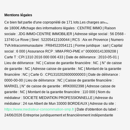
Mentions légales
Ce bien fait partie d'une copropriété de 171 lots.Les charges annuelles sont
de 1800€.
Affichage des informations légales : CENTRE IMMO | Raison
sociale : JDG IMMO-CENTRE IMMOBILIER | Adresse siège social : 56 D568 -
13740 Le Rove | Siret : 52205412100044 | RCS : Aix en Provence | Numero
TVA Intracommunautaire : FR84522054121 | Forme juridique : sarl | Capital
social : 6 000 | Assurance RCP : MMA PRO-PME n° 000000141309208 |
Carte T : CPI 1310 2016 000 006 433 | Date de délivrance : 2010-05-01 |
Lieu de délivrance : NC | Caisse de garantie financière : NC. | N° de caisse
de garantie : NC | Adresse caisse de garantie : NC | Montant de la garantie
financière : NC | Carte G : CPI13102026000000003 | Date de délivrance :
0000-00-00 | Lieu de délivrance : NC | Caisse de garantie financière :
MARKEL | N° de caisse de garantie : #RK0002398 | Adresse caisse de
garantie : NC | Montant de la garantie financière : 110 000 | Nom du
médiateur : SOCIETE MEDIATION PROFESSIONNELLE | Adresse du
médiateur : 24 rue Albert de Mun 33000 BORDEAUX | Adresse du site :
https://www.mediateur-consommation-smp.fr
| Date d'obtention du label :
24/06/2026
Entreprise juridiquement et financièrement indépendante