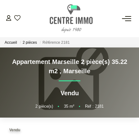
VENTES
Accueil
2 pièces
Référence 2181
LOCATIONS
Appartement Marseille 2 pièce(s) 35.22
GESTION
m2
,
Marseille
ESTIMATION
Vendu
NOS BIENS VENDUS
2
pièce(s)
•
35
m²
•
Réf : 2181
NOS AGENCES
Vendu