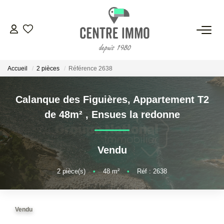
VENTES
Accueil
2 pièces
Référence 2638
LOCATIONS
Calanque des Figuières, Appartement T2
GESTION
de 48m²
,
Ensues la redonne
ESTIMATION
Vendu
NOS BIENS VENDUS
2
pièce(s)
•
48
m²
•
Réf : 2638
NOS AGENCES
Vendu