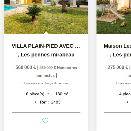
VILLA PLAIN-PIED AVEC PISCINE, STUDIO INDÉPENDANT ET GRAND...
,
Les pennes mirabeau
,
Les pe
560 000 €
|
275 000 €
535 000 €
Honoraires
|
non inclus
n
Honoraires à la charge du vendeur
Honoraires 
130
m²
6
pièce(s)
4
pièc
Réf :
2483