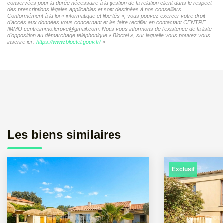
conservées pour la durée nécessaire à la gestion de la relation client dans le respect
des prescriptions légales applicables et sont destinées à nos conseillers
Conformément à la loi « informatique et libertés », vous pouvez exercer votre droit
d'accès aux données vous concernant et les faire rectifier en contactant CENTRE
IMMO centreimmo.lerove@gmail.com. Nous vous informons de l'existence de la liste
d'opposition au démarchage téléphonique « Bloctel », sur laquelle vous pouvez vous
inscrire ici :
https://www.bloctel.gouv.fr/
»
Les biens similaires
Exclusif