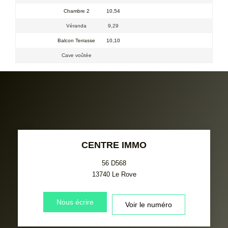
Chambre 2
10,54
Véranda
9,29
Balcon Terrasse
10,10
Cave voûtée
CENTRE IMMO
56 D568
13740
Le Rove
Nous écrire
Voir le numéro