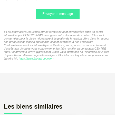
Envoyer le message
« Les informations recueillies sur ce formulaire sont enregistrées dans un fichier
informatisé par CENTRE IMMO pour gérer votre demande de contact. Elles sont
conservées pour la durée nécessaire à la gestion de la relation client dans le respect
des prescriptions légales applicables et sont destinées à nos conseillers
Conformément à la loi « informatique et libertés », vous pouvez exercer votre droit
d'accès aux données vous concernant et les faire rectifier en contactant CENTRE
IMMO centreimmo.lerove@gmail.com. Nous vous informons de l'existence de la liste
d'opposition au démarchage téléphonique « Bloctel », sur laquelle vous pouvez vous
inscrire ici :
https://www.bloctel.gouv.fr/
»
Les biens similaires