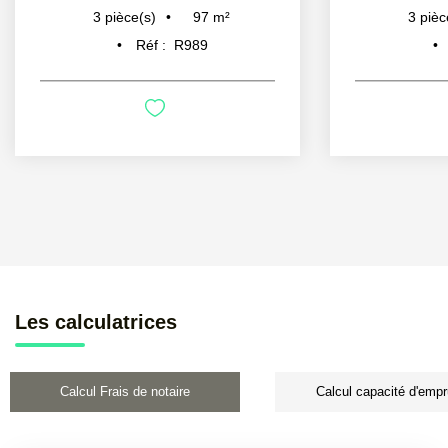
97
m²
3
pièce(s)
3
pièc
Réf :
R989
Les calculatrices
Calcul Frais de notaire
Calcul capacité d'empr