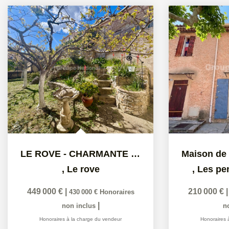
LE ROVE - CHARMANTE MAISON AVEC GARAGE ET PISCINE
,
Le rove
,
Les pe
449 000 €
|
210 000 €
430 000 €
Honoraires
|
non inclus
n
Honoraires à la charge du vendeur
Honoraires 