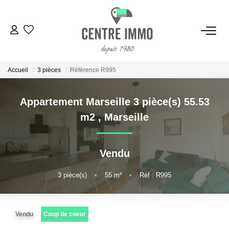
VENTES
Accueil
3 pièces
Référence R995
LOCATIONS
Appartement Marseille 3 pièce(s) 55.53
GESTION
m2
,
Marseille
ESTIMATION
Vendu
NOS BIENS VENDUS
3
pièce(s)
•
55
m²
•
Réf : R995
NOS AGENCES
Vendu
Coup de coeur