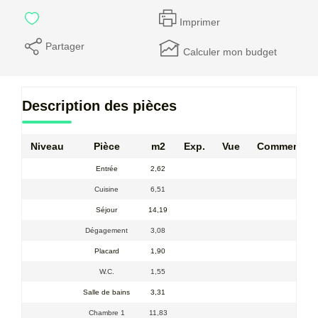
Imprimer
Partager
Calculer mon budget
Description des pièces
Niveau
Pièce
m2
Exp.
Vue
Commentair
Entrée
2,62
Cuisine
6,51
Séjour
14,19
Dégagement
3,08
Placard
1,90
W.C.
1,55
Salle de bains
3,31
Chambre 1
11,83