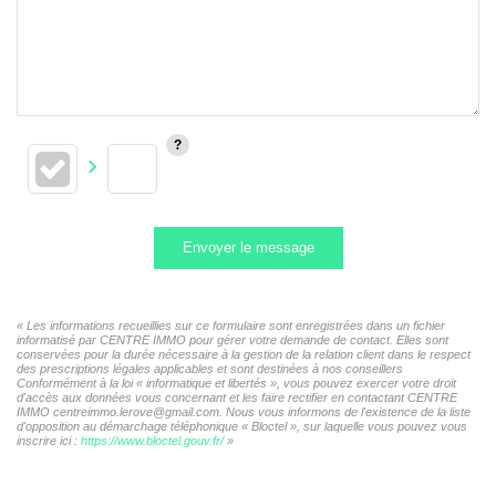
Envoyer le message
« Les informations recueillies sur ce formulaire sont enregistrées dans un fichier
informatisé par CENTRE IMMO pour gérer votre demande de contact. Elles sont
conservées pour la durée nécessaire à la gestion de la relation client dans le respect
des prescriptions légales applicables et sont destinées à nos conseillers
Conformément à la loi « informatique et libertés », vous pouvez exercer votre droit
d'accès aux données vous concernant et les faire rectifier en contactant CENTRE
IMMO centreimmo.lerove@gmail.com. Nous vous informons de l'existence de la liste
d'opposition au démarchage téléphonique « Bloctel », sur laquelle vous pouvez vous
inscrire ici :
https://www.bloctel.gouv.fr/
»