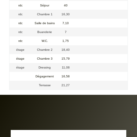
rdc
Séjour
40
rdc
Chambre 1
16,30
rdc
Salle de bains
7,10
rdc
Buanderie
7
rdc
W.C.
1,75
étage
Chambre 2
18,40
étage
Chambre 3
15,79
étage
Dressing
11,08
Dégagement
16,58
Terrasse
21,27