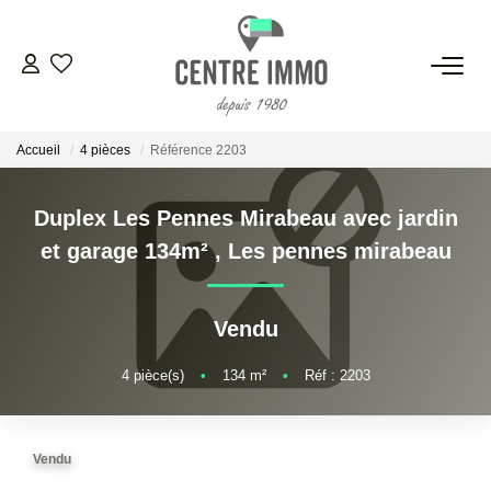
VENTES
Accueil
4 pièces
Référence 2203
LOCATIONS
Duplex Les Pennes Mirabeau avec jardin
GESTION
et garage 134m²
,
Les pennes mirabeau
ESTIMATION
Vendu
NOS BIENS VENDUS
4
pièce(s)
•
134
m²
•
Réf : 2203
NOS AGENCES
Vendu