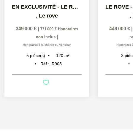
EN EXCLUSIVITÉ - LE ROVE MAISON 5 PIÈCES
,
Le rove
,
349 000 €
|
449 000 €
331 000 €
Honoraires
|
non inclus
n
Honoraires à la charge du vendeur
Honoraires 
120
m²
5
pièce(s)
3
pièc
Réf :
R903