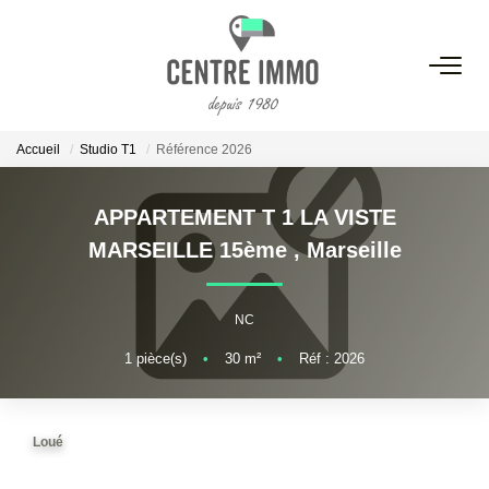
VENTES
Accueil
Studio T1
Référence 2026
LOCATIONS
APPARTEMENT T 1 LA VISTE
GESTION
MARSEILLE 15ème
,
Marseille
ESTIMATION
NC
1
pièce(s)
•
30
m²
•
Réf : 2026
NOS BIENS VENDUS
NOS AGENCES
Loué