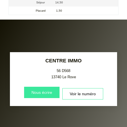
Séjour
14,50
Placard
1,50
CENTRE IMMO
56 D568
13740
Le Rove
Nous écrire
Voir le numéro