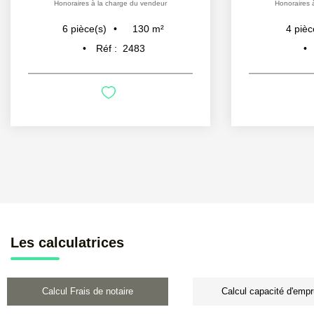
Honoraires à la charge du vendeur
Honoraires 
130
m²
6
pièce(s)
4
pièc
Réf :
2483
Les calculatrices
Calcul Frais de notaire
Calcul capacité d'empr