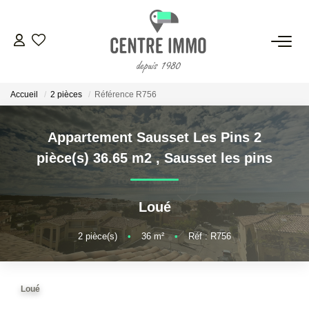
VENTES
Accueil
2 pièces
Référence R756
LOCATIONS
Appartement Sausset Les Pins 2
GESTION
pièce(s) 36.65 m2
,
Sausset les pins
ESTIMATION
Loué
NOS BIENS VENDUS
2
pièce(s)
•
36
m²
•
Réf : R756
NOS AGENCES
Loué