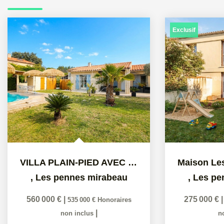
Exclusif
VILLA PLAIN-PIED AVEC PISCINE, STUDIO INDÉPENDANT ET GRAND...
,
Les pennes mirabeau
,
Les pe
560 000 €
|
275 000 €
535 000 €
Honoraires
|
non inclus
n