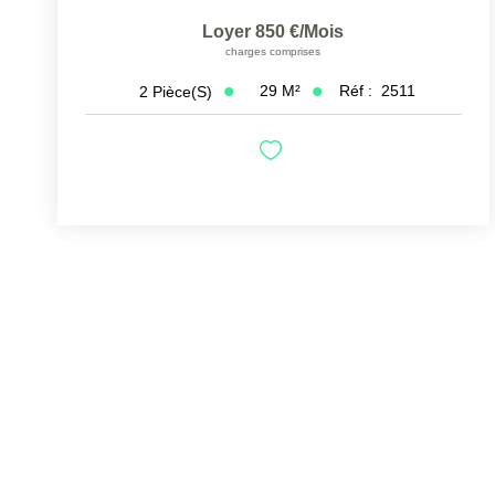
Loyer 850 €/mois
charges comprises
29
M²
Réf :
2511
2
Pièce(s)