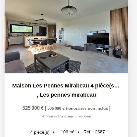
Maison Les Pennes Mirabeau 4 pièce(s) 106 m2 avec piscine...
,
Les pennes mirabeau
525 000 €
|
|
506 000 €
Honoraires non inclus
Honoraires à la charge du vendeur
106
m²
Réf :
2687
4
pièce(s)