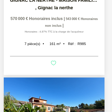
GIGNAC LA NERTHE - MAISON FAMILIALE AVEC PISCINE SUR PLUS...
,
Gignac la nerthe
570 000 €
Honoraires inclus
|
543 000 €
Honoraires
|
non inclus
Honoraires : 4,97% TTC à la charge de l'acquéreur
161
m²
Réf :
R985
7
pièce(s)