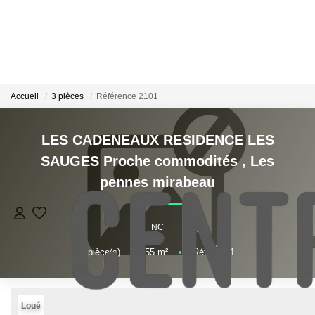
VENTES
Accueil
3 pièces
Référence 2101
LOCATIONS
LES CADENEAUX RESIDENCE LES
GESTION
SAUGES Proche commodités
,
Les
pennes mirabeau
ESTIMATION
NC
NOS BIENS VENDUS
3
pièce(s)
•
55
m²
•
Réf : 2101
NOS AGENCES
Loué