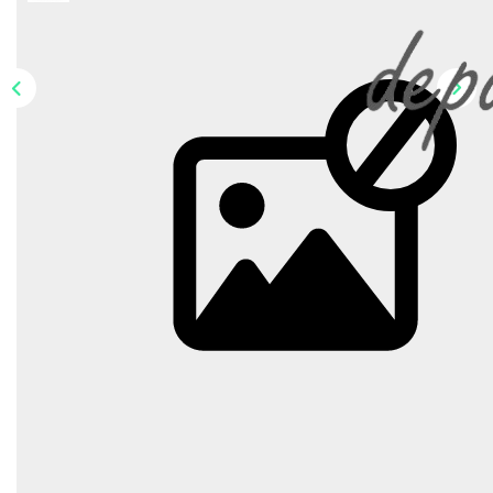
CONTACT
Description
Réf : 2101
APPARTEMENT T 3 très lumineux de 55,80 m² situé au
2ème étage comprenant 1 hall entrée, d'une cuisine
aménagée avec loggia, un séjour avec balcon, 2 chambres