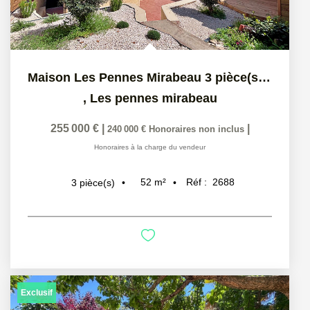
Maison Les Pennes Mirabeau 3 pièce(s) 52 m2
,
Les pennes mirabeau
255 000 €
|
|
240 000 €
Honoraires non inclus
Honoraires à la charge du vendeur
52
m²
Réf :
2688
3
pièce(s)
Exclusif