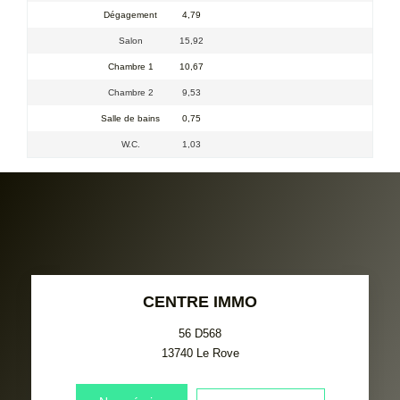
Dégagement
4,79
Salon
15,92
Chambre 1
10,67
Chambre 2
9,53
Salle de bains
0,75
W.C.
1,03
CENTRE IMMO
56 D568
13740
Le Rove