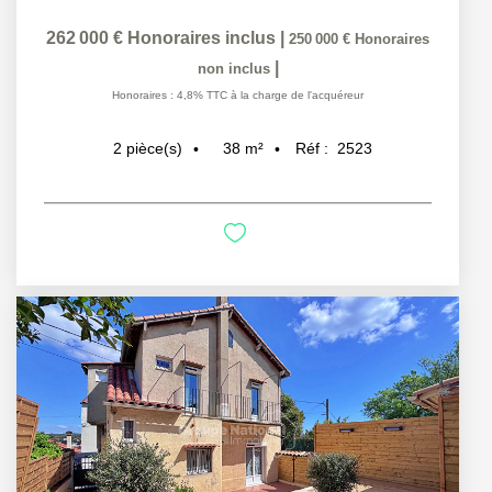
262 000 €
Honoraires inclus
|
250 000 €
Honoraires
|
non inclus
Honoraires : 4,8% TTC à la charge de l'acquéreur
38
m²
Réf :
2523
2
pièce(s)