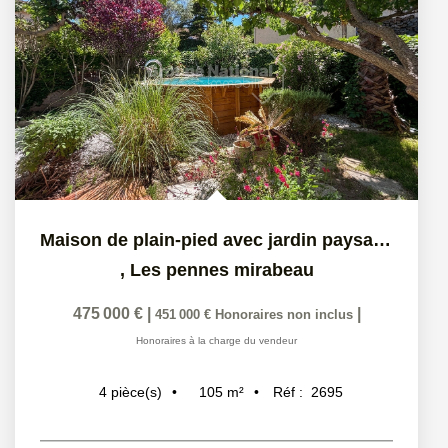
Maison de plain-pied avec jardin paysager et piscine -...
,
Les pennes mirabeau
475 000 €
|
|
451 000 €
Honoraires non inclus
Honoraires à la charge du vendeur
105
m²
Réf :
2695
4
pièce(s)