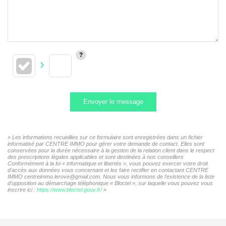
Envoyer le message
« Les informations recueillies sur ce formulaire sont enregistrées dans un fichier
informatisé par CENTRE IMMO pour gérer votre demande de contact. Elles sont
conservées pour la durée nécessaire à la gestion de la relation client dans le respect
des prescriptions légales applicables et sont destinées à nos conseillers
Conformément à la loi « informatique et libertés », vous pouvez exercer votre droit
d'accès aux données vous concernant et les faire rectifier en contactant CENTRE
IMMO centreimmo.lerove@gmail.com. Nous vous informons de l'existence de la liste
d'opposition au démarchage téléphonique « Bloctel », sur laquelle vous pouvez vous
inscrire ici :
https://www.bloctel.gouv.fr/
»