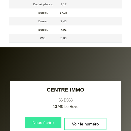
Couloir placard
1,17
Bureau
17,35
Bureau
9,43
Bureau
7,91
W.C.
3,83
CENTRE IMMO
56 D568
13740
Le Rove
Nous écrire
Voir le numéro