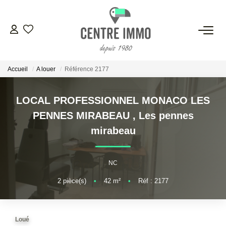
VENTES
Accueil
A louer
Référence 2177
LOCATIONS
LOCAL PROFESSIONNEL MONACO LES
GESTION
PENNES MIRABEAU
,
Les pennes
mirabeau
ESTIMATION
NC
NOS BIENS VENDUS
2
pièce(s)
•
42
m²
•
Réf : 2177
NOS AGENCES
Loué