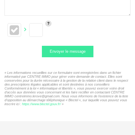
Envoyer le message
« Les informations recueillies sur ce formulaire sont enregistrées dans un fichier
informatisé par CENTRE IMMO pour gérer votre demande de contact. Elles sont
conservées pour la durée nécessaire à la gestion de la relation client dans le respect
des prescriptions légales applicables et sont destinées à nos conseillers
Conformément à la loi « informatique et libertés », vous pouvez exercer votre droit
d'accès aux données vous concernant et les faire rectifier en contactant CENTRE
IMMO centreimmo.lerove@gmail.com. Nous vous informons de l'existence de la liste
d'opposition au démarchage téléphonique « Bloctel », sur laquelle vous pouvez vous
inscrire ici :
https://www.bloctel.gouv.fr/
»