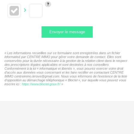
Envoyer le message
« Les informations recueillies sur ce formulaire sont enregistrées dans un fichier
informatisé par CENTRE IMMO pour gérer votre demande de contact. Elles sont
conservées pour la durée nécessaire à la gestion de la relation client dans le respect
des prescriptions légales applicables et sont destinées à nos conseillers
Conformément à la loi « informatique et libertés », vous pouvez exercer votre droit
d'accès aux données vous concernant et les faire rectifier en contactant CENTRE
IMMO centreimmo.lerove@gmail.com. Nous vous informons de l'existence de la liste
d'opposition au démarchage téléphonique « Bloctel », sur laquelle vous pouvez vous
inscrire ici :
https://www.bloctel.gouv.fr/
»