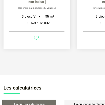
|
non inclus
n
Honoraires à la charge du vendeur
Honoraires 
95
m²
3
pièce(s)
3
pièc
Réf :
R1002
Les calculatrices
Calcul Frais de notaire
Calcul capacité d'empr