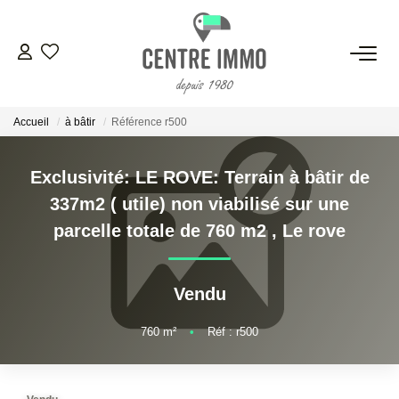
VENTES
Accueil
à bâtir
Référence r500
LOCATIONS
Exclusivité: LE ROVE: Terrain à bâtir de
GESTION
337m2 ( utile) non viabilisé sur une
parcelle totale de 760 m2
,
Le rove
ESTIMATION
Vendu
NOS BIENS VENDUS
760
m²
•
Réf : r500
NOS AGENCES