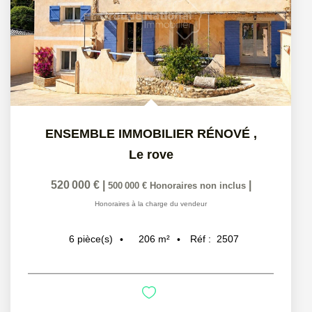
ENSEMBLE IMMOBILIER RÉNOVÉ
,
Le rove
520 000 €
|
|
500 000 €
Honoraires non inclus
Honoraires à la charge du vendeur
206
m²
Réf :
2507
6
pièce(s)