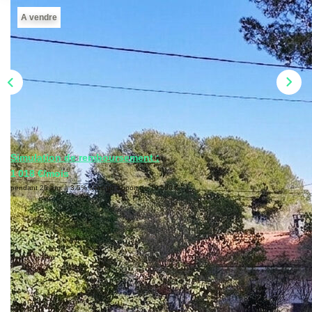
CONTACT
A vendre
Simulation de remboursement :
1 018 €/mois
pendant 20 ans à 3.5% avec un apport de 19 500 €
Description
Réf : 2690
A vendre / Les Pennes Mirabeau - secteur Les Cadeneaux