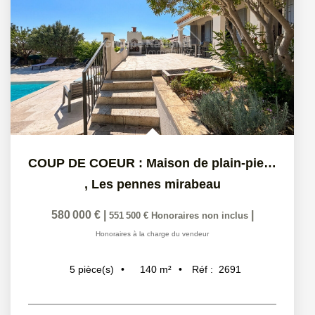
COUP DE COEUR : Maison de plain-pied + T2 indépendant sur...
,
Les pennes mirabeau
580 000 €
|
|
551 500 €
Honoraires non inclus
Honoraires à la charge du vendeur
140
m²
Réf :
2691
5
pièce(s)