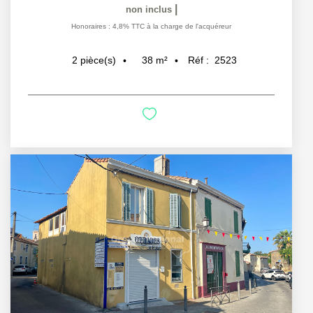
|
non inclus
Honoraires : 4,8% TTC à la charge de l'acquéreur
38
m²
Réf :
2523
2
pièce(s)