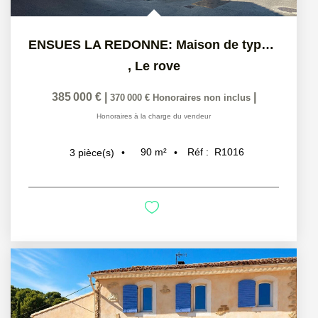
ENSUES LA REDONNE: Maison de type 3 à l'étage de 65 m2...
,
Le rove
385 000 €
|
|
370 000 €
Honoraires non inclus
Honoraires à la charge du vendeur
90
m²
Réf :
R1016
3
pièce(s)