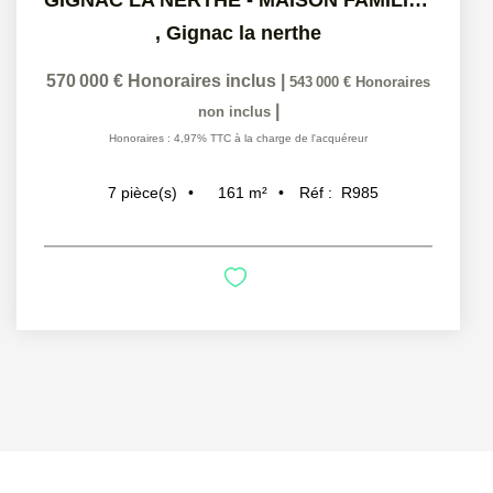
GIGNAC LA NERTHE - MAISON FAMILIALE AVEC PISCINE SUR PLUS...
,
Gignac la nerthe
570 000 €
Honoraires inclus
|
543 000 €
Honoraires
|
non inclus
Honoraires : 4,97% TTC à la charge de l'acquéreur
161
m²
Réf :
R985
7
pièce(s)