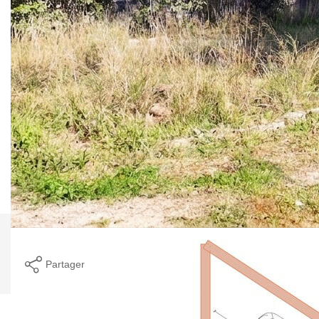
: Laissez-vous séduire par ce magnifique terrain situé dans
un environnement privilégié et préservé. Niché dans un
secteur calme et résidentiel, ce terrain arboré de superbes
pins offre un cadre de vie idyllique.
Prêt à accueillir votre futur projet de vie, ce terrain plat
bénéficie d'une excellente exposition, idéale pour concevoir
une maison lumineuse de type 4 d'environ 95m² habitables
en R+1 avec terrasse et jardin.
**
Honoraires à la charge du vendeur
Nos honoraires
Nous contacter
Imprimer
Partager
Calculer mon budget
Caractéristiques détaillées