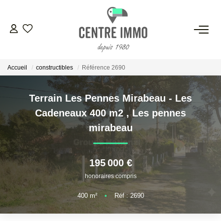
VENTES
Accueil
constructibles
Référence 2690
LOCATIONS
Terrain Les Pennes Mirabeau - Les
GESTION
Cadeneaux 400 m2
,
Les pennes
mirabeau
ESTIMATION
195 000 €
NOS BIENS VENDUS
honoraires compris
400
m²
•
Réf : 2690
NOS AGENCES