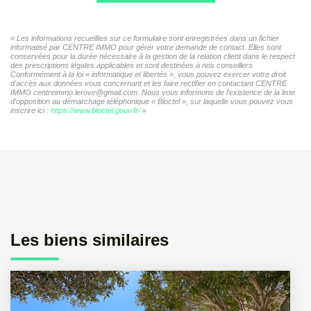
« Les informations recueillies sur ce formulaire sont enregistrées dans un fichier
informatisé par CENTRE IMMO pour gérer votre demande de contact. Elles sont
conservées pour la durée nécessaire à la gestion de la relation client dans le respect
des prescriptions légales applicables et sont destinées à nos conseillers
Conformément à la loi « informatique et libertés », vous pouvez exercer votre droit
d'accès aux données vous concernant et les faire rectifier en contactant CENTRE
IMMO centreimmo.lerove@gmail.com. Nous vous informons de l'existence de la liste
d'opposition au démarchage téléphonique « Bloctel », sur laquelle vous pouvez vous
inscrire ici :
https://www.bloctel.gouv.fr/
»
Les biens similaires