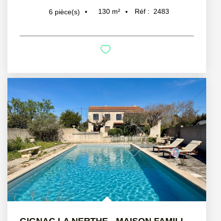
130
m²
Réf :
2483
6
pièce(s)