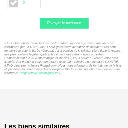
Envoyer le message
« Les informations recueillies sur ce formulaire sont enregistrées dans un fichier
informatisé par CENTRE IMMO pour gérer votre demande de contact. Elles sont
conservées pour la durée nécessaire à la gestion de la relation client dans le respect
des prescriptions légales applicables et sont destinées à nos conseillers
Conformément à la loi « informatique et libertés », vous pouvez exercer votre droit
d'accès aux données vous concernant et les faire rectifier en contactant CENTRE
IMMO centreimmo.lerove@gmail.com. Nous vous informons de l'existence de la liste
d'opposition au démarchage téléphonique « Bloctel », sur laquelle vous pouvez vous
inscrire ici :
https://www.bloctel.gouv.fr/
»
Les biens similaires