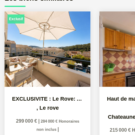
Exclusif
EXCLUSIVITE : Le Rove: Appartement de type 3 ( Vallon...
,
Le rove
Chateaune
299 000 €
|
284 000 €
Honoraires
|
non inclus
215 000 €
H