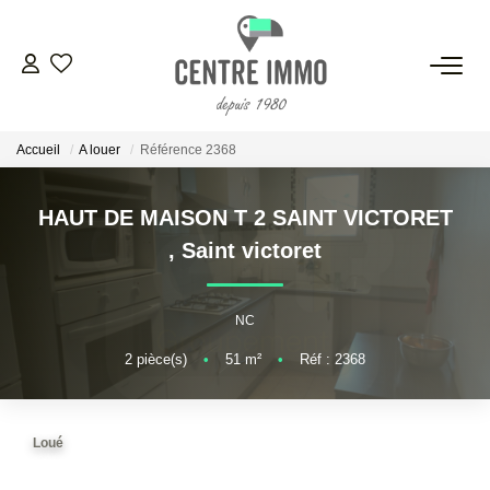
VENTES
Accueil
A louer
Référence 2368
LOCATIONS
HAUT DE MAISON T 2 SAINT VICTORET
GESTION
,
Saint victoret
ESTIMATION
NC
2
pièce(s)
•
51
m²
•
Réf : 2368
NOS BIENS VENDUS
NOS AGENCES
Loué