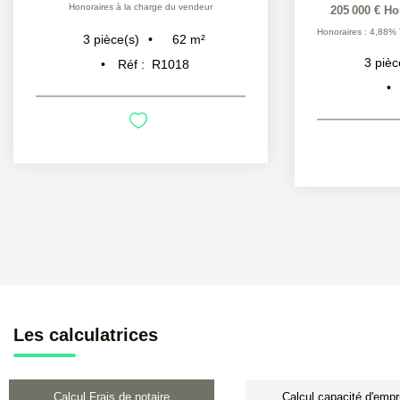
Honoraires à la charge du vendeur
205 000 €
Ho
Honoraires : 4,88% 
62
m²
3
pièce(s)
3
pièc
Réf :
R1018
Les calculatrices
Calcul Frais de notaire
Calcul capacité d'empr