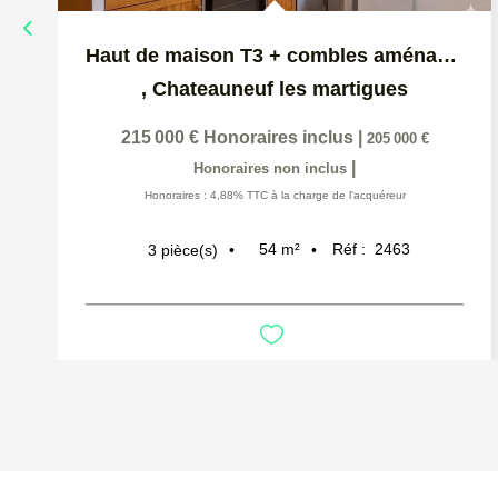
Haut de maison T3 + combles aménagés - Chateauneuf Les...
,
Chateauneuf les martigues
215 000 €
Honoraires inclus
|
205 000 €
|
Honoraires non inclus
Honoraires : 4,88% TTC à la charge de l'acquéreur
54
m²
Réf :
2463
3
pièce(s)