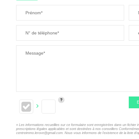
Prénom*
N° de téléphone*
Message*
E
« Les informations recueillies sur ce formulaire sont enregistrées dans un fichie
prescriptions légales applicables et sont destinées à nos conseillers Conformémen
centreimmo.lerove@gmail.com. Nous vous informons de l'existence de la liste d'op