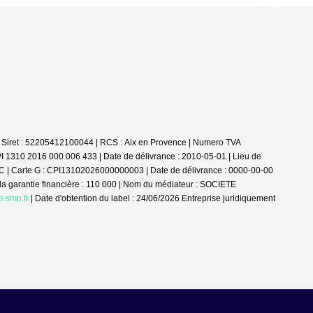
 Siret : 52205412100044 | RCS : Aix en Provence | Numero TVA
PI 1310 2016 000 006 433 | Date de délivrance : 2010-05-01 | Lieu de
 : NC | Carte G : CPI13102026000000003 | Date de délivrance : 0000-00-00
 la garantie financière : 110 000 | Nom du médiateur : SOCIETE
n-smp.fr
| Date d'obtention du label : 24/06/2026
Entreprise juridiquement