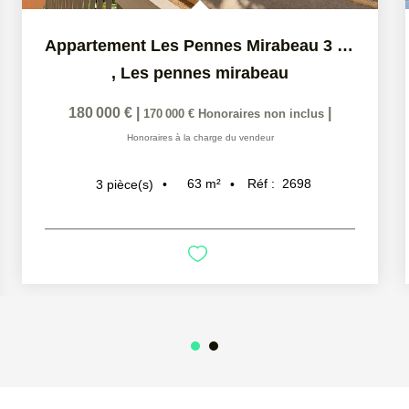
Appartement Les Pennes Mirabeau 3 pièce(s) 63 m2
,
Les pennes mirabeau
180 000 €
|
|
170 000 €
Honoraires non inclus
Honoraires à la charge du vendeur
63
m²
Réf :
2698
3
pièce(s)