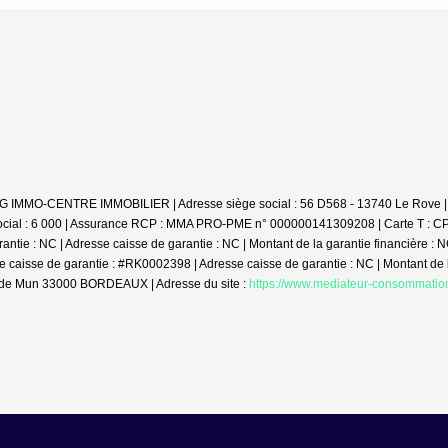
JDG IMMO-CENTRE IMMOBILIER | Adresse siège social : 56 D568 - 13740 Le Rove |
l social : 6 000 | Assurance RCP : MMA PRO-PME n° 000000141309208 |
Carte T : C
garantie : NC | Adresse caisse de garantie : NC | Montant de la garantie financière
de caisse de garantie : #RK0002398 | Adresse caisse de garantie : NC | Montant de
de Mun 33000 BORDEAUX | Adresse du site :
https://www.mediateur-consommatio