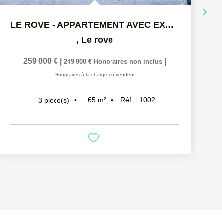
LE ROVE - APPARTEMENT AVEC EXTÉRIEUR ET PLACES DE...
,
Le rove
259 000 €
|
|
249 000 €
Honoraires non inclus
Honoraires à la charge du vendeur
65
m²
Réf :
1002
3
pièce(s)