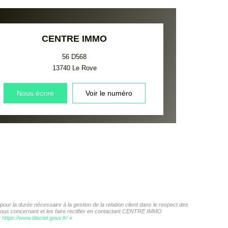
CENTRE IMMO
56 D568
13740
Le Rove
Nous écrire
Voir le numéro
r la durée nécessaire à la gestion de la relation client dans le respect des
s vous concernant et les faire rectifier en contactant CENTRE IMMO
:
https://www.bloctel.gouv.fr/
»