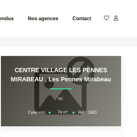
vendus
Nos agences
Contact
CENTRE VILLAGE LES PENNES
MIRABEAU
,
Les Pennes Mirabeau
NC
74
m²
3
pièce(s)
Réf :
1983