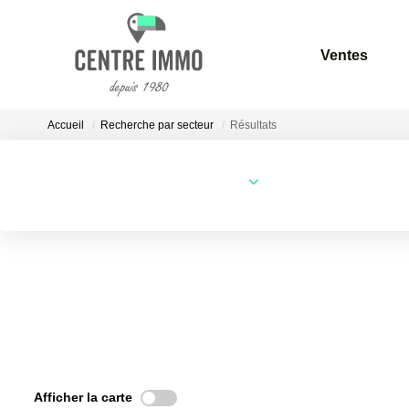
Ventes
Accueil
Recherche par secteur
Résultats
Localisation
Type de bien
Localisation
Sélectionnez...
Afficher la carte