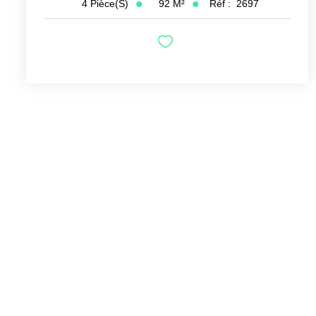
92
M²
Réf :
2697
4
Pièce(s)