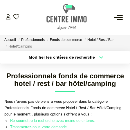
VENTES
Accueil
Professionnels
Fonds de commerce
Hotel / Rest / Bar
LOCATIONS
Hôtel/Camping
Modifier les critères de recherche
GESTION
Localisation
Type de bien
Localisation
Sélectionnez...
Professionnels fonds de commerce
ESTIMATION
Surface min
Budget max
hotel / rest / bar hôtel/camping
Plus de critères
Créer une alerte
NOS BIENS VENDUS
Nous n'avons pas de biens à vous proposer dans la catégorie
Professionnels Fonds de commerce Hotel / Rest / Bar Hôtel/Camping
pour le moment , plusieurs options s'offrent à vous :
NOS AGENCES
Re-soumettre la recherche avec moins de critères.
Transmettez-nous votre demande