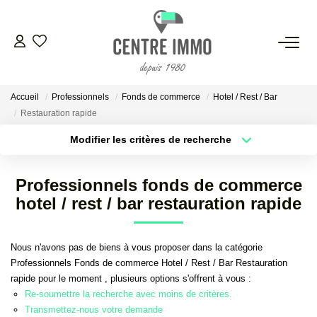
VENTES
Accueil
Professionnels
Fonds de commerce
Hotel / Rest / Bar
LOCATIONS
Restauration rapide
Modifier les critères de recherche
GESTION
Localisation
Type de bien
Localisation
Sélectionnez...
Professionnels fonds de commerce
ESTIMATION
Surface min
Budget max
hotel / rest / bar restauration rapide
Plus de critères
Créer une alerte
NOS BIENS VENDUS
Nous n'avons pas de biens à vous proposer dans la catégorie
Professionnels Fonds de commerce Hotel / Rest / Bar Restauration
rapide pour le moment , plusieurs options s'offrent à vous :
NOS AGENCES
Re-soumettre la recherche avec moins de critères.
Transmettez-nous votre demande