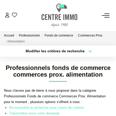
VENTES
Accueil
Professionnels
Fonds de commerce
Commerces Prox.
LOCATIONS
Alimentation
Modifier les critères de recherche
GESTION
Localisation
Type de bien
Localisation
Sélectionnez...
Professionnels fonds de commerce
ESTIMATION
Surface min
Budget max
commerces prox. alimentation
Plus de critères
Créer une alerte
NOS BIENS VENDUS
Nous n'avons pas de biens à vous proposer dans la catégorie
Professionnels Fonds de commerce Commerces Prox. Alimentation
pour le moment , plusieurs options s'offrent à vous :
NOS AGENCES
Re-soumettre la recherche avec moins de critères.
Transmettez-nous votre demande