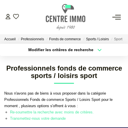
VENTES
Accueil
Professionnels
Fonds de commerce
Sports / Loisirs
Sport
LOCATIONS
Modifier les critères de recherche
Localisation
Type de bien
Localisation
Sélectionnez...
GESTION
Professionnels fonds de commerce
Surface min
Budget max
sports / loisirs sport
ESTIMATION
Plus de critères
Créer une alerte
Nous n'avons pas de biens à vous proposer dans la catégorie
NOS BIENS VENDUS
Professionnels Fonds de commerce Sports / Loisirs Sport pour le
moment , plusieurs options s'offrent à vous :
Re-soumettre la recherche avec moins de critères.
NOS AGENCES
Transmettez-nous votre demande