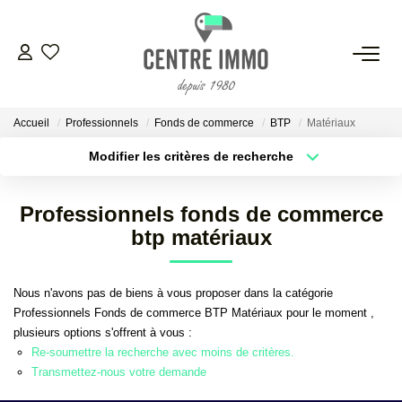
VENTES
Accueil
Professionnels
Fonds de commerce
BTP
Matériaux
LOCATIONS
Modifier les critères de recherche
Localisation
Type de bien
Localisation
Sélectionnez...
GESTION
Professionnels fonds de commerce
Surface min
Budget max
btp matériaux
ESTIMATION
Plus de critères
Créer une alerte
Nous n'avons pas de biens à vous proposer dans la catégorie
NOS BIENS VENDUS
Professionnels Fonds de commerce BTP Matériaux pour le moment ,
plusieurs options s'offrent à vous :
Re-soumettre la recherche avec moins de critères.
NOS AGENCES
Transmettez-nous votre demande