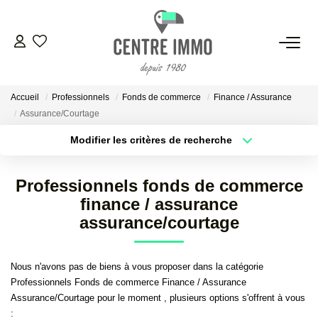
VENTES
Accueil
Professionnels
Fonds de commerce
Finance / Assurance
LOCATIONS
Assurance/Courtage
Modifier les critères de recherche
GESTION
Localisation
Type de transaction
Surface min
Professionnels fonds de commerce
Type de bien
ESTIMATION
finance / assurance
Plus de critères
Budget max
assurance/courtage
NOS BIENS VENDUS
Créer une alerte
Nous n'avons pas de biens à vous proposer dans la catégorie
Professionnels Fonds de commerce Finance / Assurance
NOS AGENCES
Assurance/Courtage pour le moment , plusieurs options s'offrent à vous
: