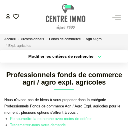
VENTES
Accueil
Professionnels
Fonds de commerce
Agri / Agro
LOCATIONS
Expl. agricoles
Modifier les critères de recherche
GESTION
Localisation
Type de bien
Localisation
Sélectionnez...
Professionnels fonds de commerce
ESTIMATION
Surface min
Budget max
agri / agro expl. agricoles
Plus de critères
Créer une alerte
NOS BIENS VENDUS
Nous n'avons pas de biens à vous proposer dans la catégorie
Professionnels Fonds de commerce Agri / Agro Expl. agricoles pour le
moment , plusieurs options s'offrent à vous :
NOS AGENCES
Re-soumettre la recherche avec moins de critères.
Transmettez-nous votre demande