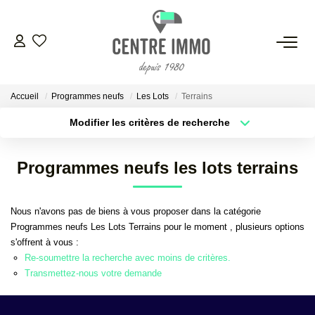
VENTES
Accueil
Programmes neufs
Les Lots
Terrains
LOCATIONS
Modifier les critères de recherche
Localisation
Type de bien
Localisation
Sélectionnez...
GESTION
Programmes neufs les lots terrains
Surface min
Budget max
ESTIMATION
Nous n'avons pas de biens à vous proposer dans la catégorie
Plus de critères
Créer une alerte
Programmes neufs Les Lots Terrains pour le moment , plusieurs options
NOS BIENS VENDUS
s'offrent à vous :
Re-soumettre la recherche avec moins de critères.
Transmettez-nous votre demande
NOS AGENCES