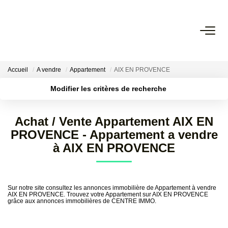
VENTES
Accueil
A vendre
Appartement
AIX EN PROVENCE
LOCATIONS
Modifier les critères de recherche
Localisation
Type de transaction
Surface min
GESTION
Achat / Vente Appartement AIX EN
Type de bien
PROVENCE - Appartement a vendre
Plus de critères
Budget max
ESTIMATION
à AIX EN PROVENCE
Créer une alerte
NOS BIENS VENDUS
Sur notre site consultez les annonces immobilière de Appartement à vendre
AIX EN PROVENCE. Trouvez votre Appartement sur AIX EN PROVENCE
grâce aux annonces immobilières de CENTRE IMMO.
NOS AGENCES