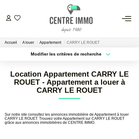
VENTES
Accueil
A louer
Appartement
CARRY LE ROUET
LOCATIONS
Modifier les critères de recherche
Localisation
Type de bien
Localisation
Sélectionnez...
GESTION
Location Appartement CARRY LE
Surface min
Budget max
ROUET - Appartement a louer à
ESTIMATION
CARRY LE ROUET
Plus de critères
Créer une alerte
NOS BIENS VENDUS
Sur notre site consultez les annonces immobilière de Appartement à louer
CARRY LE ROUET. Trouvez votre Appartement sur CARRY LE ROUET
grâce aux annonces immobilières de CENTRE IMMO.
NOS AGENCES