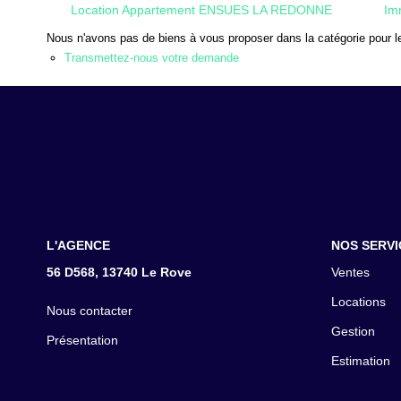
Location Appartement ENSUES LA REDONNE
Im
Nous n'avons pas de biens à vous proposer dans la catégorie pour le
Transmettez-nous votre demande
L'AGENCE
NOS SERVI
56 D568, 13740 Le Rove
Ventes
Locations
Nous contacter
Gestion
Présentation
Estimation