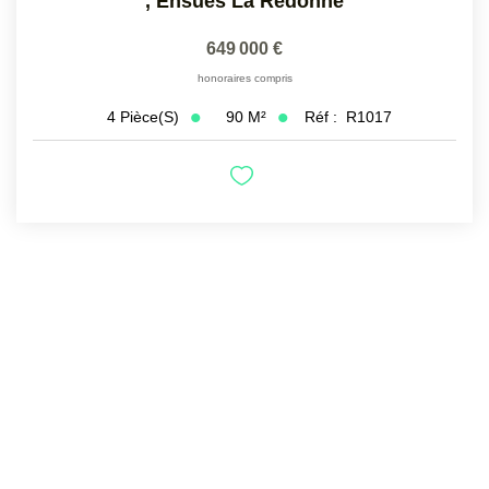
,
Ensues La Redonne
649 000 €
honoraires compris
90
M²
Réf :
R1017
4
Pièce(s)