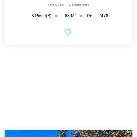
dont 4,85% TTC d'honoraires
68
M²
Réf :
2476
3
Pièce(s)