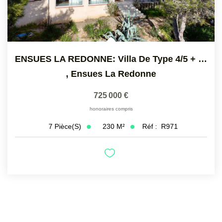
ENSUES LA REDONNE: Villa De Type 4/5 + T 3 Indépendant De...
,
Ensues La Redonne
725 000 €
honoraires compris
230
M²
Réf :
R971
7
Pièce(s)