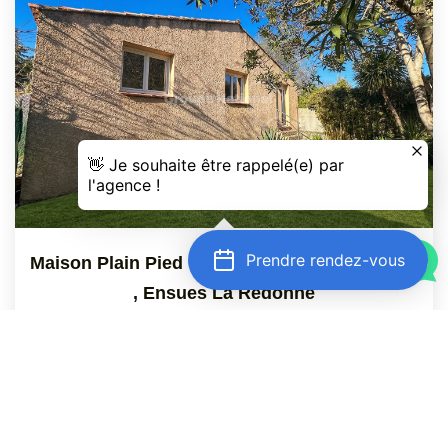
Prendre rendez-vous
Maison Plain Pied Coeur D'Ensuès-La-Redonne
,
Ensues La Redonne
336 000 €
dont 5% TTC d'honoraires
50
M²
Réf :
2470
3
Pièce(s)