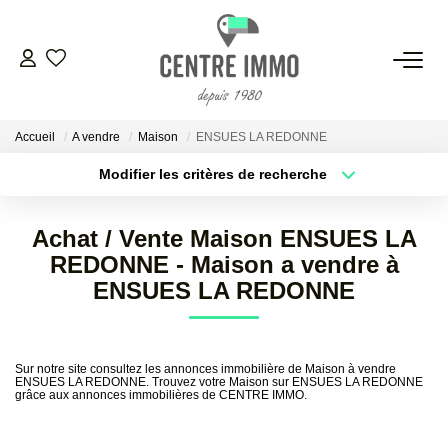
VENTES
Accueil
A vendre
Maison
ENSUES LA REDONNE
LOCATIONS
Modifier les critères de recherche
Localisation
Type de bien
Localisation
Sélectionnez...
GESTION
Achat / Vente Maison ENSUES LA
Surface min
Budget max
REDONNE - Maison a vendre à
ESTIMATION
ENSUES LA REDONNE
Plus de critères
Créer une alerte
NOS BIENS VENDUS
Sur notre site consultez les annonces immobilière de Maison à vendre
ENSUES LA REDONNE. Trouvez votre Maison sur ENSUES LA REDONNE
grâce aux annonces immobilières de CENTRE IMMO.
NOS AGENCES