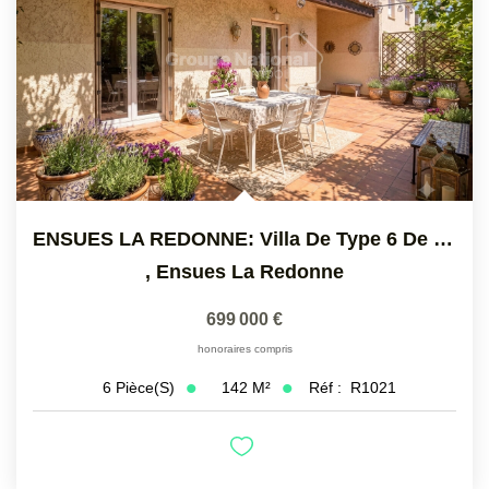
ENSUES LA REDONNE: Villa De Type 6 De 142 M2 Sur Un Terrain...
,
Ensues La Redonne
699 000 €
honoraires compris
142
M²
Réf :
R1021
6
Pièce(s)