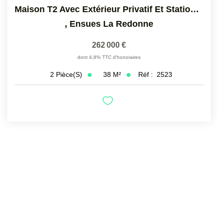
Maison T2 Avec Extérieur Privatif Et Stationnements, Ensues...
,
Ensues La Redonne
262 000 €
dont 4,8% TTC d'honoraires
38
M²
Réf :
2523
2
Pièce(s)