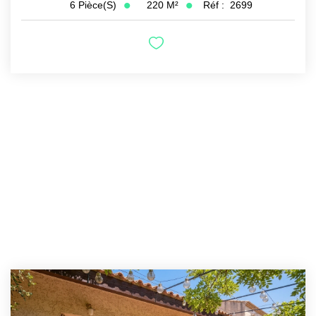
220
M²
Réf :
2699
6
Pièce(s)