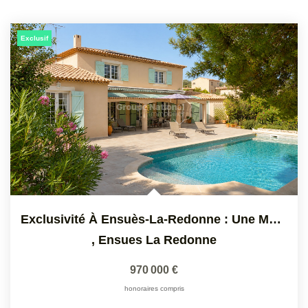
Exclusif
Exclusivité À Ensuès-La-Redonne : Une Maison Où L'on Vit En...
,
Ensues La Redonne
970 000 €
honoraires compris