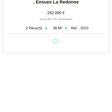
,
Ensues La Redonne
262 000 €
dont 4,8% TTC d'honoraires
38
M²
Réf :
2523
2
Pièce(s)