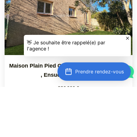
Maison Plain Pied Coeur D'Ensuès-La-Redonne
Prendre rendez-vous
,
Ensues La Redonne
336 000 €
dont 5% TTC d'honoraires
50
M²
Réf :
2470
3
Pièce(s)