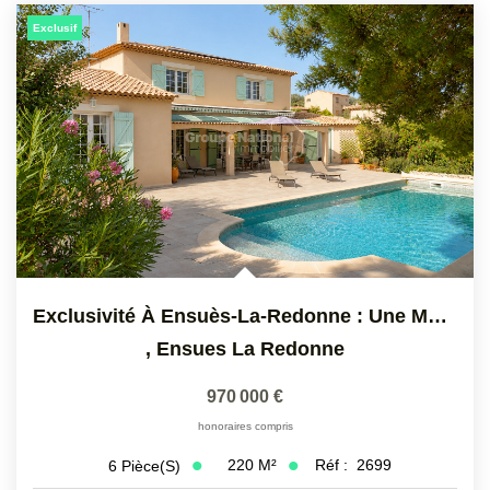
Exclusif
Exclusivité À Ensuès-La-Redonne : Une Maison Où L'on Vit En...
,
Ensues La Redonne
970 000 €
honoraires compris
220
M²
Réf :
2699
6
Pièce(s)