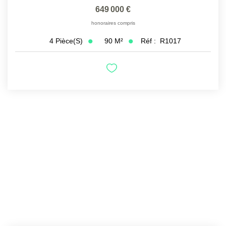
649 000 €
honoraires compris
90
M²
Réf :
R1017
4
Pièce(s)