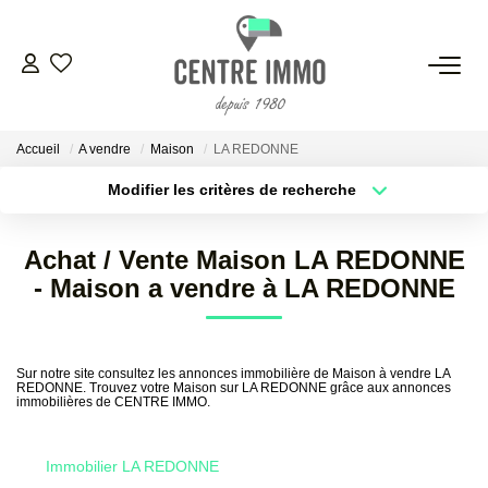
VENTES
Accueil
A vendre
Maison
LA REDONNE
LOCATIONS
Modifier les critères de recherche
Localisation
Type de bien
Localisation
Sélectionnez...
GESTION
Achat / Vente Maison LA REDONNE
Surface min
Budget max
- Maison a vendre à LA REDONNE
ESTIMATION
Plus de critères
Créer une alerte
NOS BIENS VENDUS
Sur notre site consultez les annonces immobilière de Maison à vendre LA
REDONNE. Trouvez votre Maison sur LA REDONNE grâce aux annonces
immobilières de CENTRE IMMO.
NOS AGENCES
Immobilier LA REDONNE