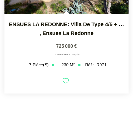
ENSUES LA REDONNE: Villa De Type 4/5 + T 3 Indépendant De...
,
Ensues La Redonne
725 000 €
honoraires compris
230
M²
Réf :
R971
7
Pièce(s)