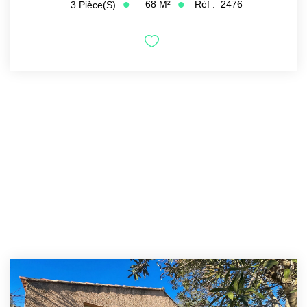
68
M²
Réf :
2476
3
Pièce(s)