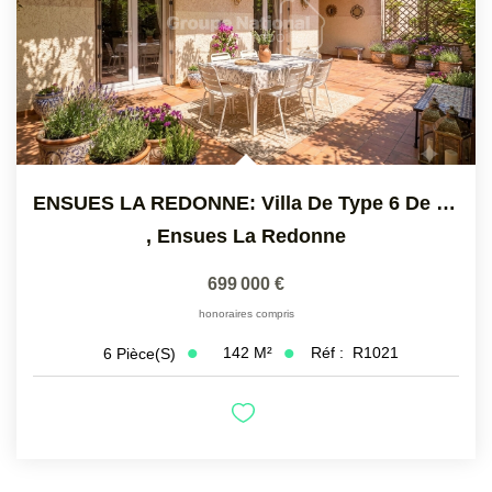
ENSUES LA REDONNE: Villa De Type 6 De 142 M2 Sur Un Terrain...
,
Ensues La Redonne
699 000 €
honoraires compris
142
M²
Réf :
R1021
6
Pièce(s)