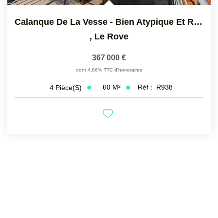
Calanque De La Vesse - Bien Atypique Et Rare Avec Vue Mer,...
,
Le Rove
367 000 €
dont 4,86% TTC d'honoraires
60
M²
Réf :
R938
4
Pièce(s)