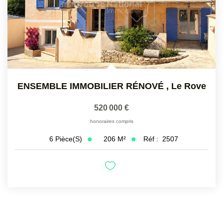
ENSEMBLE IMMOBILIER RÉNOVÉ
,
Le Rove
520 000 €
honoraires compris
206
M²
Réf :
2507
6
Pièce(s)