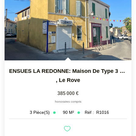
ENSUES LA REDONNE: Maison De Type 3 À L'étage De 65 M2...
,
Le Rove
385 000 €
honoraires compris
90
M²
Réf :
R1016
3
Pièce(s)