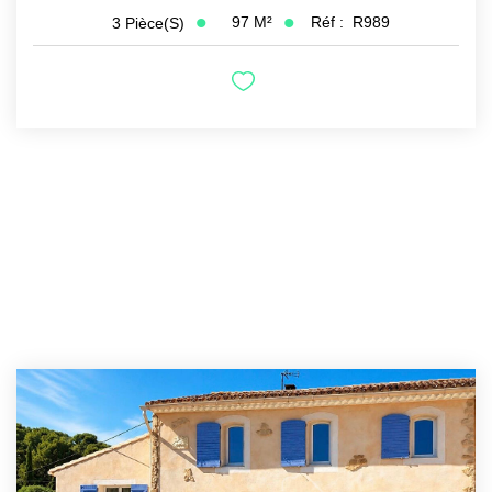
97
M²
Réf :
R989
3
Pièce(s)