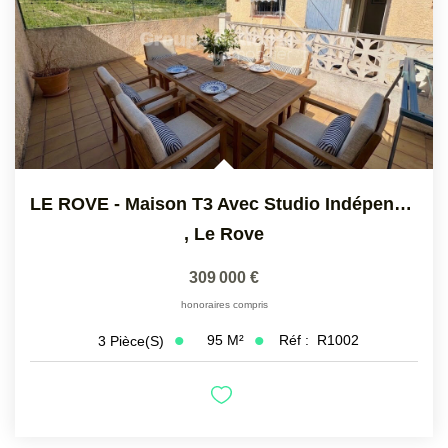
LE ROVE - Maison T3 Avec Studio Indépendant Et Vue Dégagée
,
Le Rove
309 000 €
honoraires compris
95
M²
Réf :
R1002
3
Pièce(s)