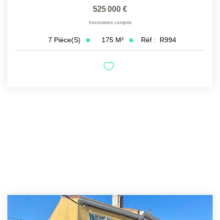
525 000 €
honoraires compris
175
M²
Réf :
R994
7
Pièce(s)