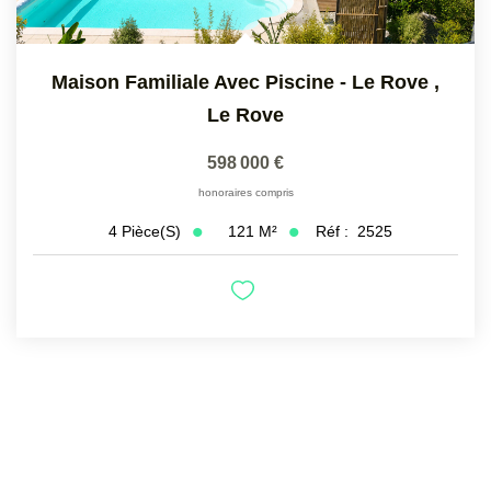
Maison Familiale Avec Piscine - Le Rove
,
Le Rove
598 000 €
honoraires compris
121
M²
Réf :
2525
4
Pièce(s)