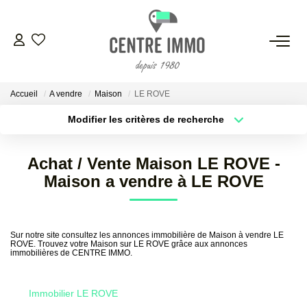
VENTES
Accueil
A vendre
Maison
LE ROVE
LOCATIONS
Modifier les critères de recherche
Localisation
Type de bien
Localisation
Sélectionnez...
GESTION
Achat / Vente Maison LE ROVE -
Surface min
Budget max
Maison a vendre à LE ROVE
ESTIMATION
Plus de critères
Créer une alerte
NOS BIENS VENDUS
Sur notre site consultez les annonces immobilière de Maison à vendre LE
ROVE. Trouvez votre Maison sur LE ROVE grâce aux annonces
immobilières de CENTRE IMMO.
NOS AGENCES
Immobilier LE ROVE