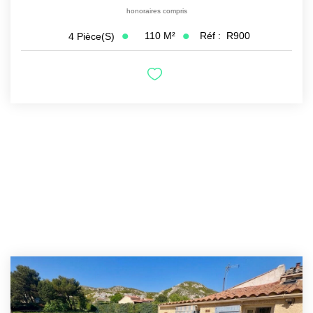
honoraires compris
110
M²
Réf :
R900
4
Pièce(s)