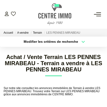
VENTES
Accueil
A vendre
Terrain
LES PENNES MIRABEAU
LOCATIONS
Modifier les critères de recherche
Localisation
Type de bien
Localisation
Sélectionnez...
GESTION
Achat / Vente Terrain LES PENNES
Surface min
Budget max
MIRABEAU - Terrain a vendre à LES
ESTIMATION
PENNES MIRABEAU
Plus de critères
Créer une alerte
NOS BIENS VENDUS
Sur notre site consultez les annonces immobilière de Terrain à vendre LES
PENNES MIRABEAU. Trouvez votre Terrain sur LES PENNES MIRABEAU
grâce aux annonces immobilières de CENTRE IMMO.
NOS AGENCES