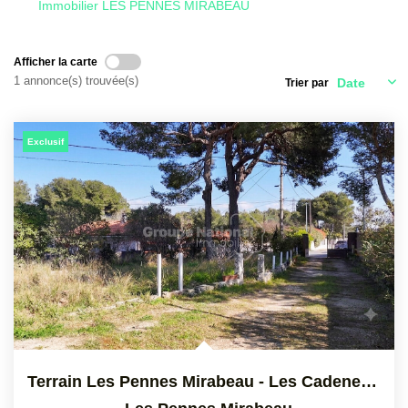
Immobilier LES PENNES MIRABEAU
CONTACT
Afficher la carte
1 annonce(s) trouvée(s)
Trier par
Exclusif
Terrain Les Pennes Mirabeau - Les Cadeneaux 400 M2