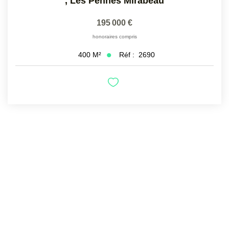
,
Les Pennes Mirabeau
195 000 €
honoraires compris
Réf :
2690
400
M²