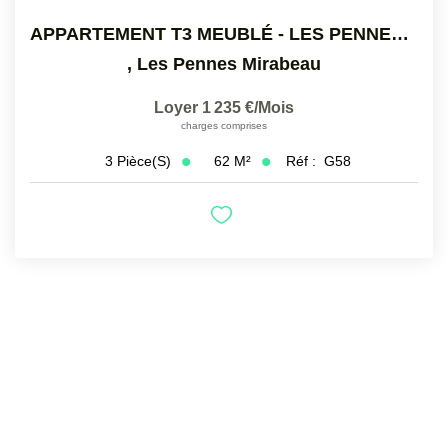
APPARTEMENT T3 MEUBLÉ - LES PENNES MIRABEAU LA GAVOTTE
,
Les Pennes Mirabeau
Loyer 1 235 €/mois
charges comprises
62
M²
Réf :
G58
3
Pièce(s)