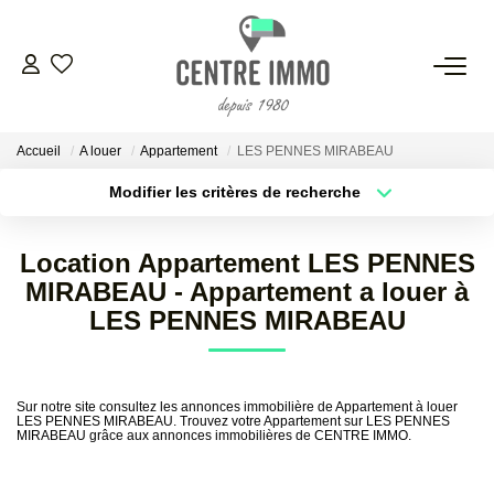
VENTES
Accueil
A louer
Appartement
LES PENNES MIRABEAU
LOCATIONS
Modifier les critères de recherche
Localisation
Type de bien
Localisation
Sélectionnez...
GESTION
Location Appartement LES PENNES
Surface min
Budget max
MIRABEAU - Appartement a louer à
ESTIMATION
LES PENNES MIRABEAU
Plus de critères
Créer une alerte
NOS BIENS VENDUS
Sur notre site consultez les annonces immobilière de Appartement à louer
LES PENNES MIRABEAU. Trouvez votre Appartement sur LES PENNES
MIRABEAU grâce aux annonces immobilières de CENTRE IMMO.
NOS AGENCES