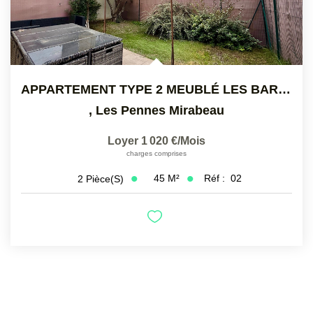
APPARTEMENT TYPE 2 MEUBLÉ LES BARNOUINS !
,
Les Pennes Mirabeau
Loyer 1 020 €/mois
charges comprises
45
M²
Réf :
02
2
Pièce(s)