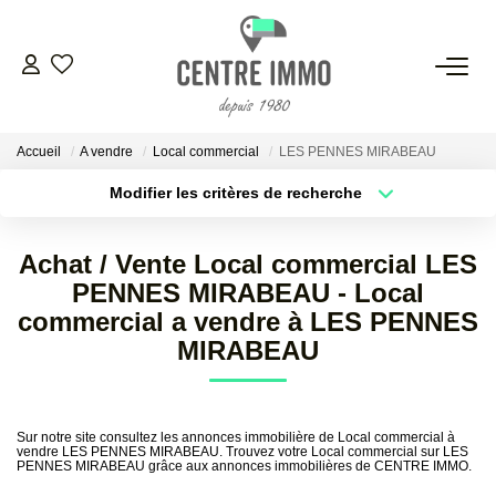
VENTES
Accueil
A vendre
Local commercial
LES PENNES MIRABEAU
LOCATIONS
Modifier les critères de recherche
Localisation
Type de bien
Localisation
Sélectionnez...
GESTION
Achat / Vente Local commercial LES
Surface min
Budget max
PENNES MIRABEAU - Local
ESTIMATION
commercial a vendre à LES PENNES
Plus de critères
Créer une alerte
MIRABEAU
NOS BIENS VENDUS
Sur notre site consultez les annonces immobilière de Local commercial à
NOS AGENCES
vendre LES PENNES MIRABEAU. Trouvez votre Local commercial sur LES
PENNES MIRABEAU grâce aux annonces immobilières de CENTRE IMMO.