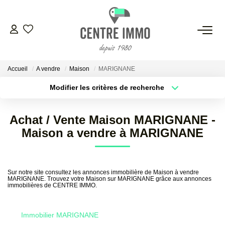
VENTES
Accueil
A vendre
Maison
MARIGNANE
LOCATIONS
Modifier les critères de recherche
Localisation
Type de bien
Localisation
Sélectionnez...
GESTION
Achat / Vente Maison MARIGNANE -
Surface min
Budget max
Maison a vendre à MARIGNANE
ESTIMATION
Plus de critères
Créer une alerte
NOS BIENS VENDUS
Sur notre site consultez les annonces immobilière de Maison à vendre
MARIGNANE. Trouvez votre Maison sur MARIGNANE grâce aux annonces
immobilières de CENTRE IMMO.
NOS AGENCES
Immobilier MARIGNANE