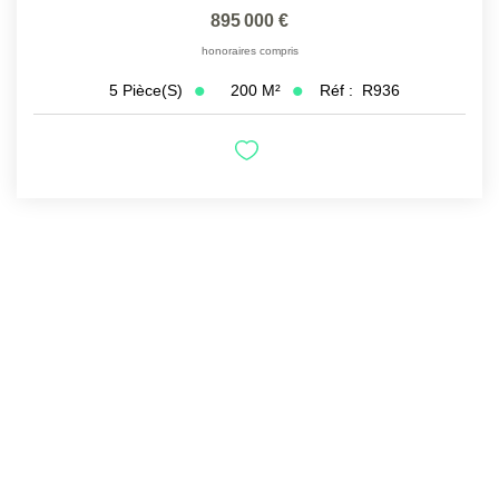
895 000 €
honoraires compris
200
M²
Réf :
R936
5
Pièce(s)