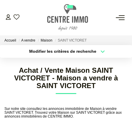
VENTES
Accueil
A vendre
Maison
SAINT VICTORET
LOCATIONS
Modifier les critères de recherche
Localisation
Type de bien
Localisation
Sélectionnez...
GESTION
Achat / Vente Maison SAINT
Surface min
Budget max
VICTORET - Maison a vendre à
ESTIMATION
SAINT VICTORET
Plus de critères
Créer une alerte
NOS BIENS VENDUS
Sur notre site consultez les annonces immobilière de Maison à vendre
SAINT VICTORET. Trouvez votre Maison sur SAINT VICTORET grâce aux
annonces immobilières de CENTRE IMMO.
NOS AGENCES