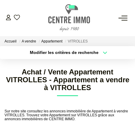
VENTES
Accueil
A vendre
Appartement
VITROLLES
LOCATIONS
Modifier les critères de recherche
Localisation
Type de bien
Localisation
Sélectionnez...
GESTION
Achat / Vente Appartement
Surface min
Budget max
VITROLLES - Appartement a vendre
ESTIMATION
à VITROLLES
Plus de critères
Créer une alerte
NOS BIENS VENDUS
Sur notre site consultez les annonces immobilière de Appartement à vendre
VITROLLES. Trouvez votre Appartement sur VITROLLES grâce aux
annonces immobilières de CENTRE IMMO.
NOS AGENCES