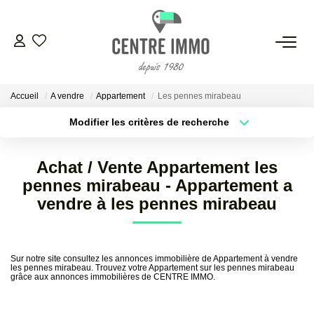
VENTES
Accueil
A vendre
Appartement
Les pennes mirabeau
LOCATIONS
Modifier les critères de recherche
Localisation
Type de bien
Localisation
Sélectionnez...
GESTION
Achat / Vente Appartement les
Surface min
Budget max
pennes mirabeau - Appartement a
ESTIMATION
vendre à les pennes mirabeau
Plus de critères
Créer une alerte
NOS BIENS VENDUS
Sur notre site consultez les annonces immobilière de Appartement à vendre
les pennes mirabeau. Trouvez votre Appartement sur les pennes mirabeau
grâce aux annonces immobilières de CENTRE IMMO.
NOS AGENCES