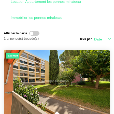
Location Appartement les pennes mirabeau
CONTACT
Immobilier les pennes mirabeau
Afficher la carte
1 annonce(s) trouvée(s)
Trier par
Exclusif